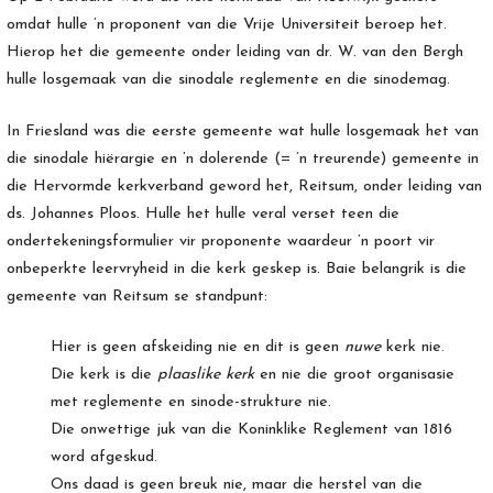
omdat hulle ’n proponent van die Vrije Universiteit beroep het.
Hierop het die gemeente onder leiding van dr. W. van den Bergh
hulle losgemaak van die sinodale reglemente en die sinodemag.
In Friesland was die eerste gemeente wat hulle losgemaak het van
die sinodale hiërargie en ’n dolerende (= ’n treurende) gemeente in
die Hervormde kerkverband geword het, Reitsum, onder leiding van
ds. Johannes Ploos. Hulle het hulle veral verset teen die
ondertekeningsformulier vir proponente waardeur ’n poort vir
onbeperkte leervryheid in die kerk geskep is. Baie belangrik is die
gemeente van Reitsum se standpunt:
Hier is geen afskeiding nie en dit is geen
nuwe
kerk nie.
Die kerk is die
plaaslike kerk
en nie die groot organisasie
met reglemente en sinode-strukture nie.
Die onwettige juk van die Koninklike Reglement van 1816
word afgeskud.
Ons daad is geen breuk nie, maar die herstel van die