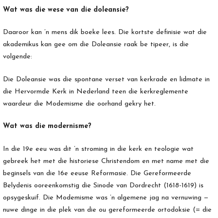
Wat was die wese van die doleansie?
Daaroor kan ’n mens dik boeke lees. Die kortste definisie wat die
akademikus kan gee om die Doleansie raak be tipeer, is die
volgende:
Die Doleansie was die spontane verset van kerkrade en lidmate in
die Hervormde Kerk in Nederland teen die kerkreglemente
waardeur die Modemisme die oorhand gekry het.
Wat was die modernisme?
In die 19e eeu was dit ’n stroming in die kerk en teologie wat
gebreek het met die historiese Christendom en met name met die
beginsels van die 16e eeuse Reformasie. Die Gereformeerde
Belydenis ooreenkomstig die Sinode van Dordrecht (1618-1619) is
opsygeskuif. Die Modemisme was ’n algemene jag na vernuwing —
nuwe dinge in die plek van die ou gereformeerde ortodoksie (= die