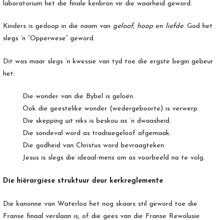
laboratorium het die finale kenbron vir die waarheid geword.
Kinders is gedoop in die naam van
geloof
,
hoop
en
liefde
. God het
slegs ’n “Opperwese” geword.
Dit was maar slegs ’n kwessie van tyd toe die ergste begin gebeur
het:
Die wonder van die Bybel is geloën.
Ook die geestelike wonder (wedergeboorte) is verwerp.
Die skepping uit niks is beskou as ’n dwaasheid.
Die sondeval word as tradisiegeloof afgemaak.
Die godheid van Christus word bevraagteken.
Jesus is slegs die ideaal-mens om as voorbeeld na te volg.
Die hiërargiese struktuur deur kerkreglemente
Die kanonne van Waterloo het nog skaars stil geword toe die
Franse finaal verslaan is, of die gees van die Franse Rewolusie