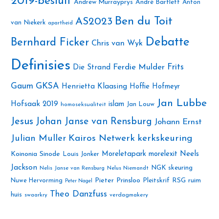
2019-besluit
Andrew Murrayprys
André Bartlett
Anton
Ben du Toit
AS2023
van Niekerk
apartheid
Debatte
Bernhard Ficker
Chris van Wyk
Definisies
Ferdie Mulder
Frits
Die Strand
Gaum
GKSA
Henrietta Klaasing
Hoffie Hofmeyr
Jan Lubbe
Hofsaak 2019
islam
Jan Louw
homoseksualiteit
Jesus
Johan Janse van Rensburg
Johann Ernst
Julian Muller
Kairos Netwerk
kerkskeuring
Neels
Koinonia Sinode
Moreletapark
morelexit
Louis Jonker
Jackson
NGK skeuring
Nelis Janse van Rensburg
Nelus Niemandt
Pieter Prinsloo
Nuwe Hervorming
Pleitskrif
RSG
ruim
Peter Nagel
Theo Danzfuss
huis
swaarkry
verdagmakery