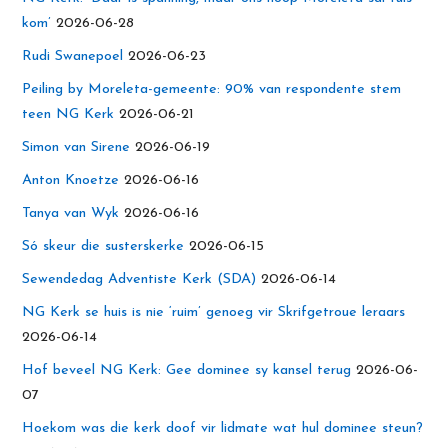
kom’
2026-06-28
Rudi Swanepoel
2026-06-23
Peiling by Moreleta-gemeente: 90% van respondente stem
teen NG Kerk
2026-06-21
Simon van Sirene
2026-06-19
Anton Knoetze
2026-06-16
Tanya van Wyk
2026-06-16
Só skeur die susterskerke
2026-06-15
Sewendedag Adventiste Kerk (SDA)
2026-06-14
NG Kerk se huis is nie ‘ruim’ genoeg vir Skrifgetroue leraars
2026-06-14
Hof beveel NG Kerk: Gee dominee sy kansel terug
2026-06-
07
Hoekom was die kerk doof vir lidmate wat hul dominee steun?