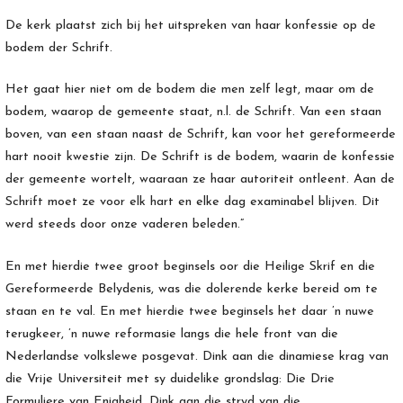
De kerk plaatst zich bij het uitspreken van haar konfessie op de
bodem der Schrift.
Het gaat hier niet om de bodem die men zelf legt, maar om de
bodem, waarop de gemeente staat, n.l. de Schrift. Van een staan
boven, van een staan naast de Schrift, kan voor het gereformeerde
hart nooit kwestie zijn. De Schrift is de bodem, waarin de konfessie
der gemeente wortelt, waaraan ze haar autoriteit ontleent. Aan de
Schrift moet ze voor elk hart en elke dag examinabel blijven. Dit
werd steeds door onze vaderen beleden.”
En met hierdie twee groot beginsels oor die Heilige Skrif en die
Gereformeerde Belydenis, was die dolerende kerke bereid om te
staan en te val. En met hierdie twee beginsels het daar ’n nuwe
terugkeer, ’n nuwe reformasie langs die hele front van die
Nederlandse volkslewe posgevat. Dink aan die dinamiese krag van
die Vrije Universiteit met sy duidelike grondslag: Die Drie
Formuliere van Enigheid. Dink aan die stryd van die