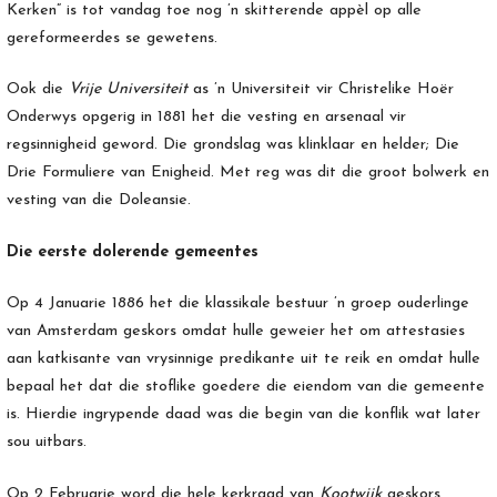
Kerken” is tot vandag toe nog ’n skitterende appèl op alle
gereformeerdes se gewetens.
Ook die
Vrije Universiteit
as ’n Universiteit vir Christelike Hoër
Onderwys opgerig in 1881 het die vesting en arsenaal vir
regsinnigheid geword. Die grondslag was klinklaar en helder; Die
Drie Formuliere van Enigheid. Met reg was dit die groot bolwerk en
vesting van die Doleansie.
Die eerste dolerende gemeentes
Op 4 Januarie 1886 het die klassikale bestuur ’n groep ouderlinge
van Amsterdam geskors omdat hulle geweier het om attestasies
aan katkisante van vrysinnige predikante uit te reik en omdat hulle
bepaal het dat die stoflike goedere die eiendom van die gemeente
is. Hierdie ingrypende daad was die begin van die konflik wat later
sou uitbars.
Op 2 Februarie word die hele kerkraad van
Kootwijk
geskors