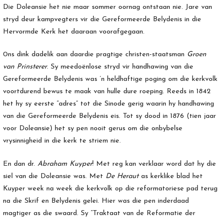
Die Doleansie het nie maar sommer oornag ontstaan nie. Jare van
stryd deur kampvegters vir die Gereformeerde Belydenis in die
Hervormde Kerk het daaraan voorafgegaan.
0ns dink dadelik aan daardie pragtige christen-staatsman
Groen
van Prinsterer
. Sy meedoënlose stryd vir handhawing van die
Gereformeerde Belydenis was ’n heldhaftige poging om die kerkvolk
voortdurend bewus te maak van hulle dure roeping. Reeds in 1842
het hy sy eerste “adres” tot die Sinode gerig waarin hy handhawing
van die Gereformeerde Belydenis eis. Tot sy dood in 1876 (tien jaar
voor Doleansie) het sy pen nooit gerus om die onbybelse
vrysinnigheid in die kerk te striem nie.
En dan dr.
Abraham Kuyper
! Met reg kan verklaar word dat hy die
siel van die Doleansie was. Met
De Heraut
as kerklike blad het
Kuyper week na week die kerkvolk op die reformatoriese pad terug
na die Skrif en Belydenis gelei. Hier was die pen inderdaad
magtiger as die swaard. Sy “Traktaat van de Reformatie der