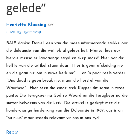
gelede”
sê:
Henrietta Klaasing
2020-03-05 om 12:41
BAIE dankie Daniel, een van die mees informerende stukke oor
die doleansie van die wat ek al gelees het. Mense, lees oor
hierdie mense se laaaaange stryd en skep moed! Hier oor die
helfte van die artikel staan daar: “Hier is geen afskeiding nie
en dit gaan nie om ’n nuwe kerk nie” …. en ’n paar reels verder:
“Ons daad is geen breuk nie, maar die herstel van die
Waarheid” . Hier teen die einde trek Kuyper dit saam in twee
punte: Die terugkeer na God se Woord en die terugkeer na die
suiwer belydenis van die kerk. Die artikel is geskryf met die
honderdjarige herdenking van die Doleansie in 1987, dus is dit
“ou nuus” maar steeds relevant vir ons in ons tyd!
Reply