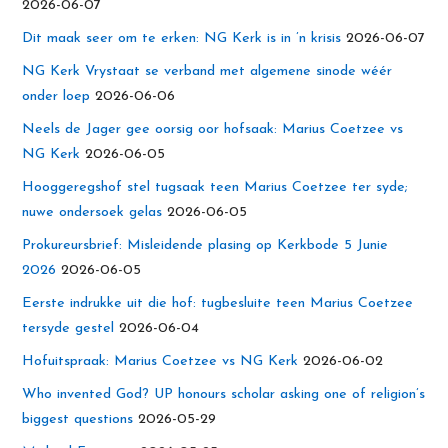
2026-06-07
Dit maak seer om te erken: NG Kerk is in ’n krisis
2026-06-07
NG Kerk Vrystaat se verband met algemene sinode wéér
onder loep
2026-06-06
Neels de Jager gee oorsig oor hofsaak: Marius Coetzee vs
NG Kerk
2026-06-05
Hooggeregshof stel tugsaak teen Marius Coetzee ter syde;
nuwe ondersoek gelas
2026-06-05
Prokureursbrief: Misleidende plasing op Kerkbode 5 Junie
2026
2026-06-05
Eerste indrukke uit die hof: tugbesluite teen Marius Coetzee
tersyde gestel
2026-06-04
Hofuitspraak: Marius Coetzee vs NG Kerk
2026-06-02
Who invented God? UP honours scholar asking one of religion’s
biggest questions
2026-05-29