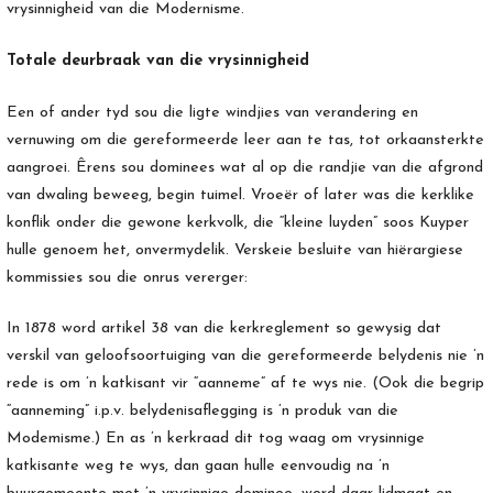
vrysinnigheid van die Modernisme.
Totale deurbraak van die vrysinnigheid
Een of ander tyd sou die ligte windjies van verandering en
vernuwing om die gereformeerde leer aan te tas, tot orkaansterkte
aangroei. Êrens sou dominees wat al op die randjie van die afgrond
van dwaling beweeg, begin tuimel. Vroeër of later was die kerklike
konflik onder die gewone kerkvolk, die “kleine luyden” soos Kuyper
hulle genoem het, onvermydelik. Verskeie besluite van hiërargiese
kommissies sou die onrus vererger:
In 1878 word artikel 38 van die kerkreglement so gewysig dat
verskil van geloofsoortuiging van die gereformeerde belydenis nie ’n
rede is om ’n katkisant vir “aanneme” af te wys nie. (Ook die begrip
“aanneming” i.p.v. belydenisaflegging is ’n produk van die
Modemisme.) En as ’n kerkraad dit tog waag om vrysinnige
katkisante weg te wys, dan gaan hulle eenvoudig na ’n