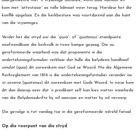
buurgemeente met ’n vrysinnige dominee, word daar lidmaat en
kom met “attestasie” as volle lidmaat weer terug. Hierdeur het die
konflik opgelaai. En die kerkbesture was voortdurend aan die kant
van die vrysinniges.
Verder het die stryd oor die “
quia
“- of “
quatenus
“-standpunte
onafwendbaar die kerkvolk in twee kampe gejaag. Die ou
gereformeerde waarheid was dat proponente in die
ondertekeningsformulier verklaar dat hulle die belydenis handhaaf
omdat
(quia) dit ooreenkom met God se Woord. Na die Algemene
Kerkreglement van 1816 is die ondertekeningsformulier verander na
in soverre
(quatenus) dit ooreenkom met Gods Woord. In wese kom
dit dan daarop neer dat ’n predikant self kan kies watter waarhede
van die Belydenisskrifte hy wil aanvaar en watter hy wil verwerp.
Die gevolge is tot vandag toe in die gereformeerde wêreld fataal.
Op die voorpunt van die stryd