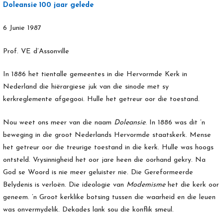
Doleansie 100 jaar gelede
6 Junie 1987
Prof. VE d’Assonville
In 1886 het tientalle gemeentes in die Hervormde Kerk in
Nederland die hiërargiese juk van die sinode met sy
kerkreglemente afgegooi. Hulle het getreur oor die toestand.
Nou weet ons meer van die naam
Doleansie
. In 1886 was dit ’n
beweging in die groot Nederlands Hervormde staatskerk. Mense
het getreur oor die treurige toestand in die kerk. Hulle was hoogs
ontsteld. Vrysinnigheid het oor jare heen die oorhand gekry. Na
God se Woord is nie meer geluister nie. Die Gereformeerde
Belydenis is verloën. Die ideologie van
Modemisme
het die kerk oor
geneem. ’n Groot kerklike botsing tussen die waarheid en die leuen
was onvermydelik. Dekades lank sou die konflik smeul.