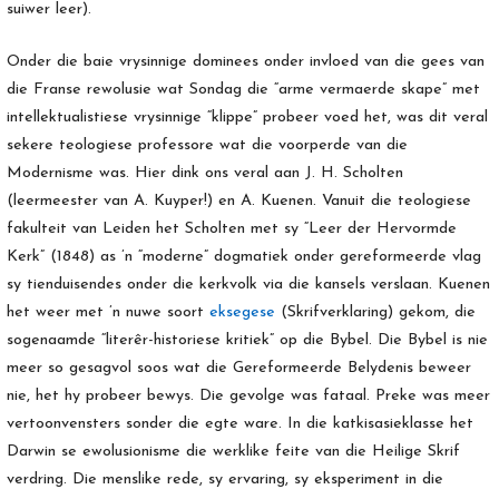
suiwer leer).
Onder die baie vrysinnige dominees onder invloed van die gees van
die Franse rewolusie wat Sondag die “arme vermaerde skape” met
intellektualistiese vrysinnige “klippe” probeer voed het, was dit veral
sekere teologiese professore wat die voorperde van die
Modernisme was. Hier dink ons veral aan J. H. Scholten
(leermeester van A. Kuyper!) en A. Kuenen. Vanuit die teologiese
fakulteit van Leiden het Scholten met sy “Leer der Hervormde
Kerk” (1848) as ’n “moderne” dogmatiek onder gereformeerde vlag
sy tienduisendes onder die kerkvolk via die kansels verslaan. Kuenen
het weer met ’n nuwe soort
eksegese
(Skrifverklaring) gekom, die
sogenaamde “literêr-historiese kritiek” op die Bybel. Die Bybel is nie
meer so gesagvol soos wat die Gereformeerde Belydenis beweer
nie, het hy probeer bewys. Die gevolge was fataal. Preke was meer
vertoonvensters sonder die egte ware. In die katkisasieklasse het
Darwin se ewolusionisme die werklike feite van die Heilige Skrif
verdring. Die menslike rede, sy ervaring, sy eksperiment in die