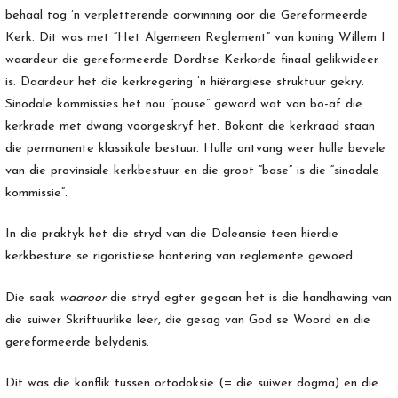
behaal tog ’n verpletterende oorwinning oor die Gereformeerde
Kerk. Dit was met “Het Algemeen Reglement” van koning Willem I
waardeur die gereformeerde Dordtse Kerkorde finaal gelikwideer
is. Daardeur het die kerkregering ’n hiërargiese struktuur gekry.
Sinodale kommissies het nou “pouse” geword wat van bo-af die
kerkrade met dwang voorgeskryf het. Bokant die kerkraad staan
die permanente klassikale bestuur. Hulle ontvang weer hulle bevele
van die provinsiale kerkbestuur en die groot “base” is die “sinodale
kommissie”.
In die praktyk het die stryd van die Doleansie teen hierdie
kerkbesture se rigoristiese hantering van reglemente gewoed.
Die saak
waaroor
die stryd egter gegaan het is die handhawing van
die suiwer Skriftuurlike leer, die gesag van God se Woord en die
gereformeerde belydenis.
Dit was die konflik tussen ortodoksie (= die suiwer dogma) en die