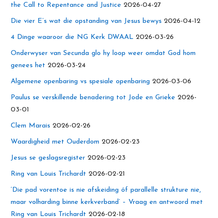
the Call to Repentance and Justice
2026-04-27
Die vier E’s wat die opstanding van Jesus bewys
2026-04-12
4 Dinge waaroor die NG Kerk DWAAL
2026-03-26
Onderwyser van Secunda glo hy loop weer omdat God hom
genees het
2026-03-24
Algemene openbaring vs spesiale openbaring
2026-03-06
Paulus se verskillende benadering tot Jode en Grieke
2026-
03-01
Clem Marais
2026-02-26
Waardigheid met Ouderdom
2026-02-23
Jesus se geslagsregister
2026-02-23
Ring van Louis Trichardt
2026-02-21
‘Die pad vorentoe is nie afskeiding óf parallelle strukture nie,
maar volharding binne kerkverband’ – Vraag en antwoord met
Ring van Louis Trichardt
2026-02-18