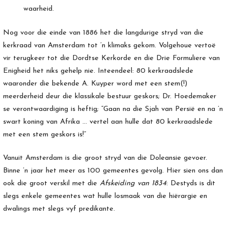
waarheid.
Nog voor die einde van 1886 het die langdurige stryd van die
kerkraad van Amsterdam tot ’n klimaks gekom. Volgehoue vertoë
vir terugkeer tot die Dordtse Kerkorde en die Drie Formuliere van
Enigheid het niks gehelp nie. Inteendeel: 80 kerkraadslede
waaronder die bekende A. Kuyper word met een stem(!)
meerderheid deur die klassikale bestuur geskors; Dr. Hoedemaker
se verontwaardiging is heftig; “Gaan na die Sjah van Persië en na ’n
swart koning van Afrika … vertel aan hulle dat 80 kerkraadslede
met een stem geskors is!”
Vanuit Amsterdam is die groot stryd van die Doleansie gevoer.
Binne ’n jaar het meer as 100 gemeentes gevolg. Hier sien ons dan
ook die groot verskil met die
Afskeiding van 1834
: Destyds is dit
slegs enkele gemeentes wat hulle losmaak van die hiërargie en
dwalings met slegs vyf predikante.