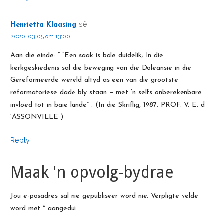
sê:
Henrietta Klaasing
2020-03-05 om 13:00
Aan die einde: ” “Een saak is bale duidelik; In die
kerkgeskiedenis sal die beweging van die Doleansie in die
Gereformeerde wereld altyd as een van die grootste
reformatoriese dade bly staan — met ’n selfs onberekenbare
invloed tot in baie lande” . (In die Skriflig, 1987. PROF. V. E. d
’ASSONVILLE )
Reply
Maak 'n opvolg-bydrae
Jou e-posadres sal nie gepubliseer word nie.
Verpligte velde
word met
*
aangedui