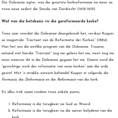
Die Doleansie egter, was die grootste kerkreformasie na meer as
twee eeue sedert die Sinode van Dordrecht (1618-1619).
Wat was die betekenis vir die gereformeerde kerke?
Twee jaar voordat die Doleansie deurgebreek het, verskyn Kuyper
se magistrale “Tractaat van de Reformatie der Kerken” (1884).
Hier het ons die eintlike program van die Doleansie. Trouens,
iemand wat hierdie “Tractaat” nog nie gelees het nie, weet nog nie
mooi waaroor dit in die Doleansie gegaan het nie. Daarin word die
“gewichtige werk der reformatie van onze kerken” aan die orde
gestel. Met ’n strakke sisteem behandel Kuyper in volgorde die
Formasie
, die
Deformasie
en die
Reformasie
van die kerk.
En alles trek saam rondom twee enkele punte;
Reformasie is die terugkeer na God se Woord.
Reformasie is die terugkeer na die suiwer belydenis van die
kerk.