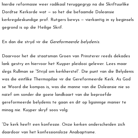
hierdie reformasie weer radikaal teruggegryp na die Skriftuurlike
Dordtse Kerkorde wat — so het die befaamde Doleansie
kerkregdeskundige prof. Rutgers bewys — vierkantig in sy beginsels
gegrond is op die Heilige Skrif.
En dan die stryd vir die
Gereformeerde belydenis
.
Daarvoor het die staatsman Groen van Prinsterer reeds dekades
lank gestry en hiervoor het Kuyper pleidooi gelewer. Lees maar
slegs Rullman se “Strijd om kerkherstel”. Die punt van die Belydenis
was die eintlike Thermopilae vir die Gereformeerde Kerk. As God
se Woord die kompas is, was die manne van die Doleansie nie so
naïef om sonder die goeie landkaart van die beproefde
gereformeerde belydenis te gaan en dit op ligsinnige manier te
minag nie. Kuyper skryf soos volg:
“De kerk heeft een konfessie. Onze kerken onderscheiden zich
daardoor van het konfessionsloze Anabaptisme.