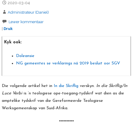
2020-03-04
Administrateur (Daniel)
Lewer kommentaar
|
Druk
Kyk ook:
Doleansie
NG gemeentes se verklarings ná 2019 besluit oor SGV
Die volgende artikel het in
In die Skriflig
verskyn.
In die Skriflig/In
Luce Verbi
is ’n teologiese ope-toegang-tydskrif wat dien as die
amptelike tydskrif van die Gereformeerde Teologiese
Werksgemeenskap van Suid-Afrika.
**********