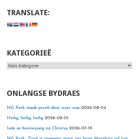
TRANSLATE:
KATEGORIEË
Kategorieë
ONLANGSE BYDRAES
NG Kerk maak preek-deur wyer oop
2026-08-04
Heilig, heilig, heilig
2026-08-01
Isak se heenwysing na Christus
2026-07-19
NG Kerk: ‘Daar ís spanning, maar ons hoop Moreleta sal tuis