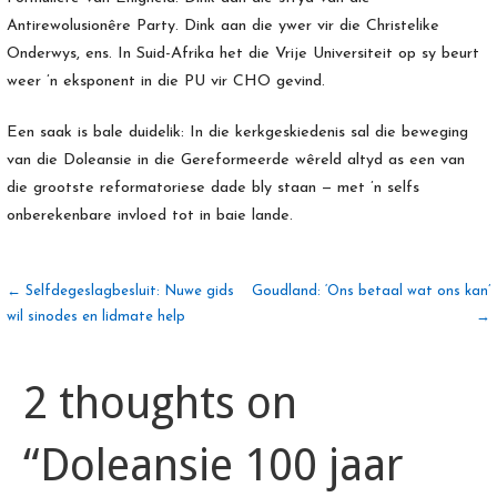
Antirewolusionêre Party. Dink aan die ywer vir die Christelike
Onderwys, ens. In Suid-Afrika het die Vrije Universiteit op sy beurt
weer ’n eksponent in die PU vir CHO gevind.
Een saak is bale duidelik: In die kerkgeskiedenis sal die beweging
van die Doleansie in die Gereformeerde wêreld altyd as een van
die grootste reformatoriese dade bly staan — met ’n selfs
onberekenbare invloed tot in baie lande.
Artikel
← Selfdegeslagbesluit: Nuwe gids
Goudland: ‘Ons betaal wat ons kan’
wil sinodes en lidmate help
→
navigasie
2 thoughts on
“Doleansie 100 jaar