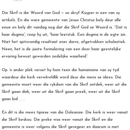
Die Skrif is die Woord van God — so skryf Kuyper in een van sy
artikels. En die ware gemeente van Jesus Christus bely deur alle
eeue en bely dit vandag nog dat die Skrif God se Woord is. “Dat is
haar dogma”, roep hy uit, “haar leerstuk. Een dogma in de egte zin.
Niet het spitsvondig resultaat ener dorre, afgetrokken scholastiek.
Neen, het is de juiste formulering van een door haar geestelijke
ervaring bewust geworden zedelijke waarheid”.
Op ’n ander plek verset hy hom teen die humanisme van sy tyd
waardeur die kerk verwêreldlik word deur die mens se idees: Die
gemeente moet weer die rykdom van die Skrif ontdek, weer uit die
Skrif gaan dink, weer uit die Skrif gaan preek, weer uit die Skrif
gaan bid . . .
En dit is die mees tipiese van die Doleansie: Die kerk is weer vanuit
die Skrif beskou. Die preke was weer vanuit die Skrif en die
gemeente is weer volgens die Skrif geregeer en daarom is met