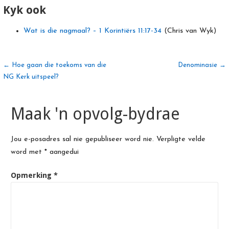
Kyk ook
Wat is die nagmaal? – 1 Korintiërs 11:17-34
(Chris van Wyk)
Artikel
← Hoe gaan die toekoms van die
Denominasie →
NG Kerk uitspeel?
navigasie
Maak 'n opvolg-bydrae
Jou e-posadres sal nie gepubliseer word nie.
Verpligte velde
word met
*
aangedui
Opmerking
*