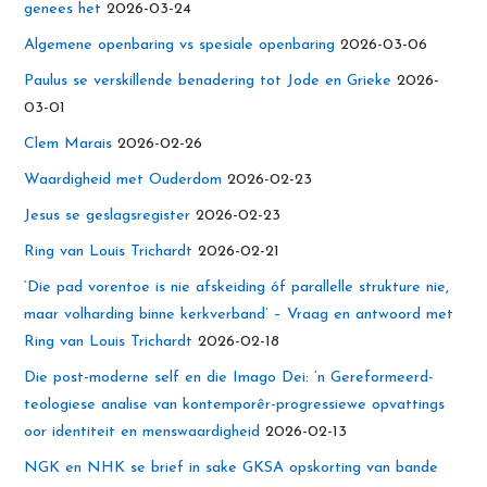
genees het
2026-03-24
Algemene openbaring vs spesiale openbaring
2026-03-06
Paulus se verskillende benadering tot Jode en Grieke
2026-
03-01
Clem Marais
2026-02-26
Waardigheid met Ouderdom
2026-02-23
Jesus se geslagsregister
2026-02-23
Ring van Louis Trichardt
2026-02-21
‘Die pad vorentoe is nie afskeiding óf parallelle strukture nie,
maar volharding binne kerkverband’ – Vraag en antwoord met
Ring van Louis Trichardt
2026-02-18
Die post-moderne self en die Imago Dei: ‘n Gereformeerd-
teologiese analise van kontemporêr-progressiewe opvattings
oor identiteit en menswaardigheid
2026-02-13
NGK en NHK se brief in sake GKSA opskorting van bande