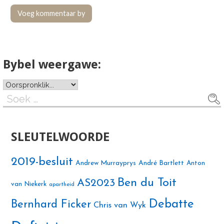
Bybel weergawe:
Soek
na:
SLEUTELWOORDE
2019-besluit
Andrew Murrayprys
André Bartlett
Anton
Ben du Toit
AS2023
van Niekerk
apartheid
Debatte
Bernhard Ficker
Chris van Wyk