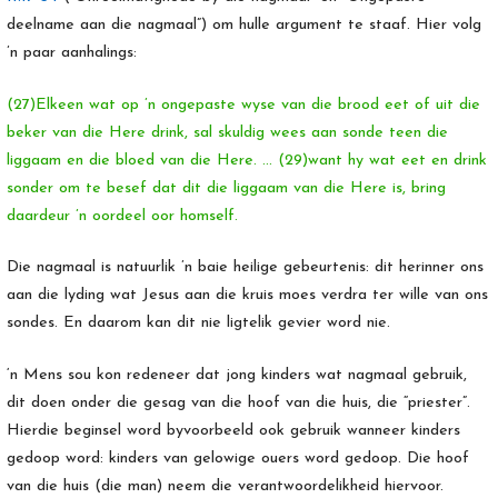
deelname aan die nagmaal”) om hulle argument te staaf. Hier volg
’n paar aanhalings:
(27)Elkeen wat op ’n ongepaste wyse van die brood eet of uit die
beker van die Here drink, sal skuldig wees aan sonde teen die
liggaam en die bloed van die Here. … (29)want hy wat eet en drink
sonder om te besef dat dit die liggaam van die Here is, bring
daardeur ’n oordeel oor homself.
Die nagmaal is natuurlik ’n baie heilige gebeurtenis: dit herinner ons
aan die lyding wat Jesus aan die kruis moes verdra ter wille van ons
sondes. En daarom kan dit nie ligtelik gevier word nie.
‘n Mens sou kon redeneer dat jong kinders wat nagmaal gebruik,
dit doen onder die gesag van die hoof van die huis, die “priester”.
Hierdie beginsel word byvoorbeeld ook gebruik wanneer kinders
gedoop word: kinders van gelowige ouers word gedoop. Die hoof
van die huis (die man) neem die verantwoordelikheid hiervoor.