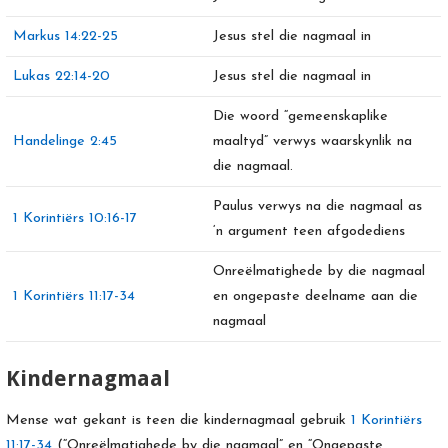
Markus 14:22-25
Jesus stel die nagmaal in
Lukas 22:14-20
Jesus stel die nagmaal in
Die woord “gemeenskaplike
Handelinge 2:45
maaltyd” verwys waarskynlik na
die nagmaal.
Paulus verwys na die nagmaal as
1 Korintiërs 10:16-17
‘n argument teen afgodediens
Onreëlmatighede by die nagmaal
1 Korintiërs 11:17-34
en ongepaste deelname aan die
nagmaal
Kindernagmaal
Mense wat gekant is teen die kindernagmaal gebruik
1 Korintiërs
11:17-34
(“Onreëlmatighede by die nagmaal” en “Ongepaste