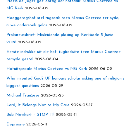
Neels de Jager gee oorsig oor hofsaak: Marius Coetzee vs
NG Kerk
2026-06-05
Hooggeregshof stel tugsaak teen Marius Coetzee ter syde;
nuwe ondersoek gelas
2026-06-05
Prokureursbrief: Misleidende plasing op Kerkbode 5 Junie
2026
2026-06-05
Eerste indrukke uit die hof: tugbesluite teen Marius Coetzee
tersyde gestel
2026-06-04
Hofuitspraak: Marius Coetzee vs NG Kerk
2026-06-02
Who invented God? UP honours scholar asking one of religion’s
biggest questions
2026-05-29
Michael Franzese
2026-05-25
Lord, It Belongs Not to My Care
2026-05-17
Bob Newhart – STOP IT!
2026-05-11
Depressie
2026-05-11