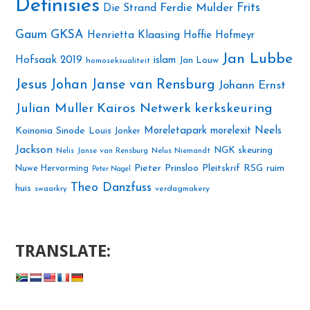
Definisies
Ferdie Mulder
Frits
Die Strand
Gaum
GKSA
Henrietta Klaasing
Hoffie Hofmeyr
Jan Lubbe
Hofsaak 2019
islam
Jan Louw
homoseksualiteit
Jesus
Johan Janse van Rensburg
Johann Ernst
Julian Muller
Kairos Netwerk
kerkskeuring
Neels
Koinonia Sinode
Moreletapark
morelexit
Louis Jonker
Jackson
NGK skeuring
Nelis Janse van Rensburg
Nelus Niemandt
Pieter Prinsloo
Nuwe Hervorming
Pleitskrif
RSG
ruim
Peter Nagel
Theo Danzfuss
huis
swaarkry
verdagmakery
TRANSLATE: