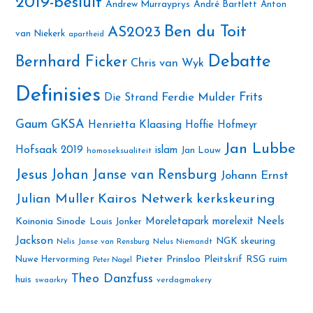
2019-besluit
Andrew Murrayprys
André Bartlett
Anton
Ben du Toit
AS2023
van Niekerk
apartheid
Debatte
Bernhard Ficker
Chris van Wyk
Definisies
Ferdie Mulder
Frits
Die Strand
Gaum
GKSA
Henrietta Klaasing
Hoffie Hofmeyr
Jan Lubbe
Hofsaak 2019
islam
Jan Louw
homoseksualiteit
Jesus
Johan Janse van Rensburg
Johann Ernst
Julian Muller
Kairos Netwerk
kerkskeuring
Neels
Koinonia Sinode
Moreletapark
morelexit
Louis Jonker
Jackson
NGK skeuring
Nelis Janse van Rensburg
Nelus Niemandt
Pieter Prinsloo
Nuwe Hervorming
Pleitskrif
RSG
ruim
Peter Nagel
Theo Danzfuss
huis
swaarkry
verdagmakery