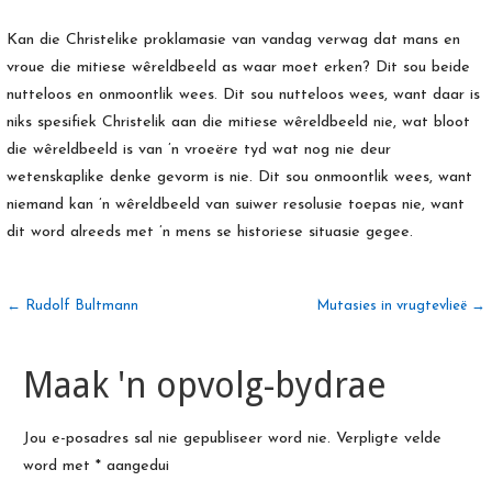
Kan die Christelike proklamasie van vandag verwag dat mans en
vroue die mitiese wêreldbeeld as waar moet erken? Dit sou beide
nutteloos en onmoontlik wees. Dit sou nutteloos wees, want daar is
niks spesifiek Christelik aan die mitiese wêreldbeeld nie, wat bloot
die wêreldbeeld is van ’n vroeëre tyd wat nog nie deur
wetenskaplike denke gevorm is nie. Dit sou onmoontlik wees, want
niemand kan ’n wêreldbeeld van suiwer resolusie toepas nie, want
dit word alreeds met ’n mens se historiese situasie gegee.
Artikel
← Rudolf Bultmann
Mutasies in vrugtevlieë →
navigasie
Maak 'n opvolg-bydrae
Jou e-posadres sal nie gepubliseer word nie.
Verpligte velde
word met
*
aangedui