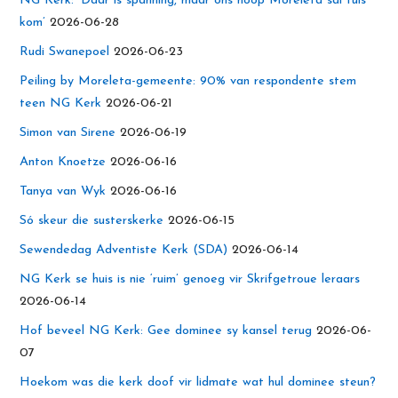
NG Kerk: ‘Daar ís spanning, maar ons hoop Moreleta sal tuis
kom’
2026-06-28
Rudi Swanepoel
2026-06-23
Peiling by Moreleta-gemeente: 90% van respondente stem
teen NG Kerk
2026-06-21
Simon van Sirene
2026-06-19
Anton Knoetze
2026-06-16
Tanya van Wyk
2026-06-16
Só skeur die susterskerke
2026-06-15
Sewendedag Adventiste Kerk (SDA)
2026-06-14
NG Kerk se huis is nie ‘ruim’ genoeg vir Skrifgetroue leraars
2026-06-14
Hof beveel NG Kerk: Gee dominee sy kansel terug
2026-06-
07
Hoekom was die kerk doof vir lidmate wat hul dominee steun?