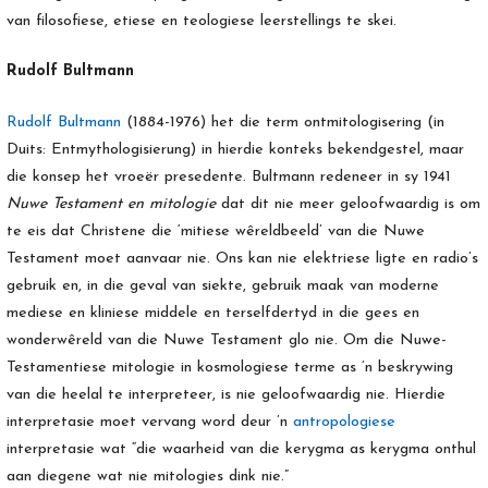
van filosofiese, etiese en teologiese leerstellings te skei.
Rudolf Bultmann
Rudolf Bultmann
(1884-1976) het die term ontmitologisering (in
Duits: Entmythologisierung) in hierdie konteks bekendgestel, maar
die konsep het vroeër presedente. Bultmann redeneer in sy 1941
Nuwe Testament en mitologie
dat dit nie meer geloofwaardig is om
te eis dat Christene die ‘mitiese wêreldbeeld’ van die Nuwe
Testament moet aanvaar nie. Ons kan nie elektriese ligte en radio’s
gebruik en, in die geval van siekte, gebruik maak van moderne
mediese en kliniese middele en terselfdertyd in die gees en
wonderwêreld van die Nuwe Testament glo nie. Om die Nuwe-
Testamentiese mitologie in kosmologiese terme as ’n beskrywing
van die heelal te interpreteer, is nie geloofwaardig nie. Hierdie
interpretasie moet vervang word deur ’n
antropologiese
interpretasie wat “die waarheid van die kerygma as kerygma onthul
aan diegene wat nie mitologies dink nie.”