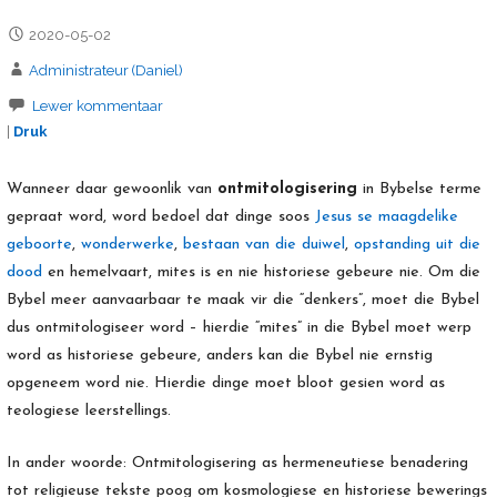
2020-05-02
Administrateur (Daniel)
Lewer kommentaar
|
Druk
Wanneer daar gewoonlik van
ontmitologisering
in Bybelse terme
gepraat word, word bedoel dat dinge soos
Jesus se maagdelike
geboorte
,
wonderwerke
,
bestaan van die duiwel
,
opstanding uit die
dood
en hemelvaart, mites is en nie historiese gebeure nie. Om die
Bybel meer aanvaarbaar te maak vir die “denkers”, moet die Bybel
dus ontmitologiseer word – hierdie “mites” in die Bybel moet werp
word as historiese gebeure, anders kan die Bybel nie ernstig
opgeneem word nie. Hierdie dinge moet bloot gesien word as
teologiese leerstellings.
In ander woorde: Ontmitologisering as hermeneutiese benadering
tot religieuse tekste poog om kosmologiese en historiese bewerings