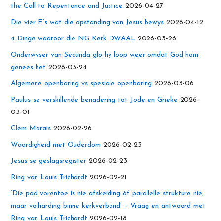
the Call to Repentance and Justice
2026-04-27
Die vier E’s wat die opstanding van Jesus bewys
2026-04-12
4 Dinge waaroor die NG Kerk DWAAL
2026-03-26
Onderwyser van Secunda glo hy loop weer omdat God hom
genees het
2026-03-24
Algemene openbaring vs spesiale openbaring
2026-03-06
Paulus se verskillende benadering tot Jode en Grieke
2026-
03-01
Clem Marais
2026-02-26
Waardigheid met Ouderdom
2026-02-23
Jesus se geslagsregister
2026-02-23
Ring van Louis Trichardt
2026-02-21
‘Die pad vorentoe is nie afskeiding óf parallelle strukture nie,
maar volharding binne kerkverband’ – Vraag en antwoord met
Ring van Louis Trichardt
2026-02-18