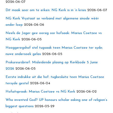
2026-06-07
Dit maak seer om te erken: NG Kerk is in ’n krisis
2026-06-07
NG Kerk Vrystaat se verband met algemene sinode wéér
onder loep
2026-06-06
Neels de Jager gee oorsig oor hofsaak: Marius Coetzee vs
NG Kerk
2026-06-05
Hooggeregshof stel tugsaak teen Marius Coetzee ter syde;
nuwe ondersoek gelas
2026-06-05
Prokureursbrief: Misleidende plasing op Kerkbode 5 Junie
2026
2026-06-05
Eerste indrukke uit die hof: tugbesluite teen Marius Coetzee
tersyde gestel
2026-06-04
Hofuitspraak: Marius Coetzee vs NG Kerk
2026-06-02
Who invented God? UP honours scholar asking one of religion’s
biggest questions
2026-05-29