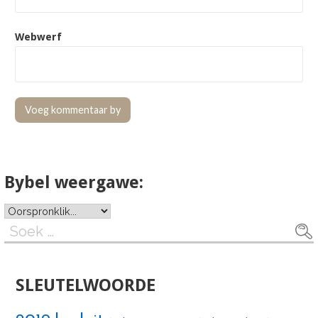
Webwerf
Bybel weergawe:
Soek
na:
SLEUTELWOORDE