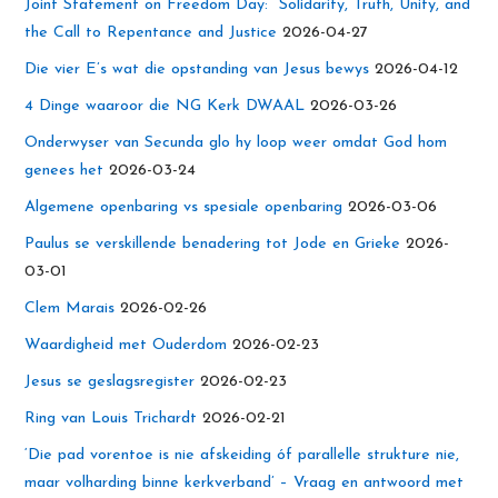
Joint Statement on Freedom Day: Solidarity, Truth, Unity, and
the Call to Repentance and Justice
2026-04-27
Die vier E’s wat die opstanding van Jesus bewys
2026-04-12
4 Dinge waaroor die NG Kerk DWAAL
2026-03-26
Onderwyser van Secunda glo hy loop weer omdat God hom
genees het
2026-03-24
Algemene openbaring vs spesiale openbaring
2026-03-06
Paulus se verskillende benadering tot Jode en Grieke
2026-
03-01
Clem Marais
2026-02-26
Waardigheid met Ouderdom
2026-02-23
Jesus se geslagsregister
2026-02-23
Ring van Louis Trichardt
2026-02-21
‘Die pad vorentoe is nie afskeiding óf parallelle strukture nie,
maar volharding binne kerkverband’ – Vraag en antwoord met