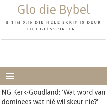
Skip
Glo die Bybel
to
content
2 TIM 3:16 DIE HELE SKRIF IS DEUR
GOD GEÏNSPIREER...
Soek
na:
NG Kerk-Goudland: ‘Wat word van
dominees wat nié wil skeur nie?’