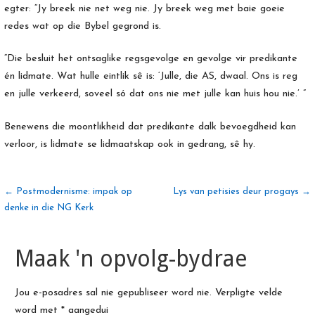
egter: “Jy breek nie net weg nie. Jy breek weg met baie goeie
redes wat op die Bybel gegrond is.
“Die besluit het ontsaglike regsgevolge en gevolge vir predikante
én lidmate. Wat hulle eintlik sê is: ‘Julle, die AS, dwaal. Ons is reg
en julle verkeerd, soveel só dat ons nie met julle kan huis hou nie.’ ”
Benewens die moontlikheid dat predikante dalk bevoegdheid kan
verloor, is lidmate se lidmaatskap ook in gedrang, sê hy.
Artikel
← Postmodernisme: impak op
Lys van petisies deur progays →
denke in die NG Kerk
navigasie
Maak 'n opvolg-bydrae
Jou e-posadres sal nie gepubliseer word nie.
Verpligte velde
word met
*
aangedui