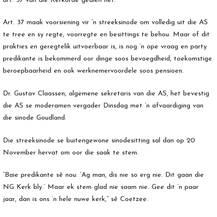
art. 37 van die Kerkorde gedien het.
Art. 37 maak voorsiening vir ’n streeksinode om volledig uit die AS
te tree en sy regte, voorregte en besittings te behou. Maar of dit
prakties en geregtelik uitvoerbaar is, is nog ’n ope vraag en party
predikante is bekommerd oor dinge soos bevoegdheid, toekomstige
beroepbaarheid en ook werknemervoordele soos pensioen.
Dr. Gustav Claassen, algemene sekretaris van die AS, het bevestig
die AS se moderamen vergader Dinsdag met ’n afvaardiging van
die sinode Goudland.
Die streeksinode se buitengewone sinodesitting sal dan op 20
November hervat om oor die saak te stem.
“Baie predikante sê nou: ‘Ag man, dis nie so erg nie. Dit gaan die
NG Kerk bly.’ Maar ek stem glad nie saam nie. Gee dit ’n paar
jaar, dan is ons ’n hele nuwe kerk,” sê Coetzee.