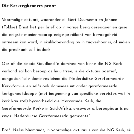
Die Kerkregkenners praat
Voormalige aktuarii, waaronder di. Gert Duursema en Johann
(Tokkie) Ernst het per brief op ’n vorige berig gereageer en gesê
die enigste manier waarop enige predikant van bevoegdheid
ontneem kan word, ’n skuldigbevinding by ’n tugverhoor is, of indien
die predikant self bedank.
Oor of die sinode Goudland ’n dominee van binne die NG Kerk-
verband sal kan beroep as hy uittree, is dié aktuarii positief,
aangesien “alle dominees binne die Nederduitse Gereformeerde
Kerk-familie en selfs ook dominees uit ander gereformeerde
kerkgenootskappe (met inagneming van spesifieke vereistes wat ’n
kerk kan stel) byvoorbeeld die Hervormde Kerk, die
Gereformeerde Kerke in Suid-Afrika, ensovoorts, beroepbaar is na
enige Nederduitse Gereformeerde gemeente”.
Prof. Nelus Niemandt, ’n voormalige aktuarius van die NG Kerk, sê