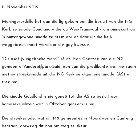
11 November 2019
Meningsverskille het aan die lig gekom oor die besluit van die NG
Kerk se sinode Goudland – die ou Wes-Transvaal – om binnekort op
’n buitengewone sinode te stem oor of daar uit die kerk
weggebreek moet word oor die gay-kwessie.
“Dis asof jy ingeboelie word,” sê ds. Eon Coetzee van die NG
gemeente Vanderbijlpark-Suid, een van die predikante wat nié saam
met sy streeksinode uit die NG Kerk se algemene sinode (AS) wil
tree nie.
Die sinode Goudland is nie geneë tot die AS se besluit oor
homoseksualiteit wat in Oktober geneem is nie.
Dié streeksinode, wat uit 148 gemeentes in Noordwes en Gauteng
bestaan, oorweeg dit nou om weg te skeur.