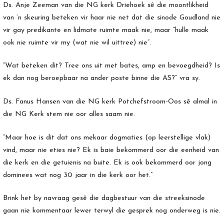
Ds. Anje Zeeman van die NG kerk Driehoek sê die moontlikheid
van ’n skeuring beteken vir haar nie net dat die sinode Goudland nie
vir gay predikante en lidmate ruimte maak nie, maar “hulle maak
ook nie ruimte vir my (wat nie wil uittree) nie”.
“Wat beteken dit? Tree ons uit met bates, amp en bevoegdheid? Is
ek dan nog beroepbaar na ander poste binne die AS?” vra sy.
Ds. Fanus Hansen van die NG kerk Potchefstroom-Oos sê almal in
die NG Kerk stem nie oor alles saam nie.
“Maar hoe is dit dat ons mekaar dogmaties (op leerstellige vlak)
vind, maar nie eties nie? Ek is baie bekommerd oor die eenheid van
die kerk en die getuienis na buite. Ek is ook bekommerd oor jong
dominees wat nog 30 jaar in die kerk oor het.”
Brink het by navraag gesê die dagbestuur van die streeksinode
gaan nie kommentaar lewer terwyl die gesprek nog onderweg is nie.