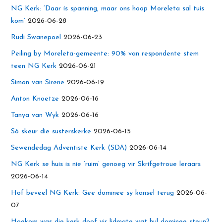
NG Kerk: ‘Daar ís spanning, maar ons hoop Moreleta sal tuis
kom’
2026-06-28
Rudi Swanepoel
2026-06-23
Peiling by Moreleta-gemeente: 90% van respondente stem
teen NG Kerk
2026-06-21
Simon van Sirene
2026-06-19
Anton Knoetze
2026-06-16
Tanya van Wyk
2026-06-16
Só skeur die susterskerke
2026-06-15
Sewendedag Adventiste Kerk (SDA)
2026-06-14
NG Kerk se huis is nie ‘ruim’ genoeg vir Skrifgetroue leraars
2026-06-14
Hof beveel NG Kerk: Gee dominee sy kansel terug
2026-06-
07
Hoekom was die kerk doof vir lidmate wat hul dominee steun?