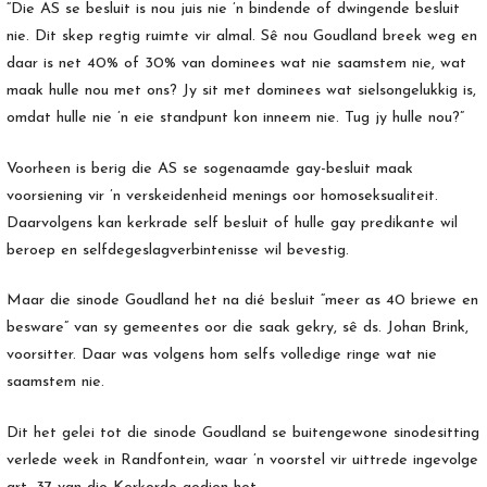
“Die AS se besluit is nou juis nie ’n bindende of dwingende besluit
nie. Dit skep regtig ruimte vir almal. Sê nou Goudland breek weg en
daar is net 40% of 30% van dominees wat nie saamstem nie, wat
maak hulle nou met ons? Jy sit met dominees wat sielsongelukkig is,
omdat hulle nie ’n eie standpunt kon inneem nie. Tug jy hulle nou?”
Voorheen is berig die AS se sogenaamde gay-besluit maak
voorsiening vir ’n verskeidenheid menings oor homoseksualiteit.
Daarvolgens kan kerkrade self besluit of hulle gay predikante wil
beroep en selfdegeslagverbintenisse wil bevestig.
Maar die sinode Goudland het na dié besluit “meer as 40 briewe en
besware” van sy gemeentes oor die saak gekry, sê ds. Johan Brink,
voorsitter. Daar was volgens hom selfs volledige ringe wat nie
saamstem nie.
Dit het gelei tot die sinode Goudland se buitengewone sinodesitting
verlede week in Randfontein, waar ’n voorstel vir uittrede ingevolge