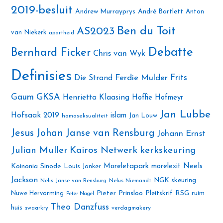
2019-besluit
Andrew Murrayprys
André Bartlett
Anton
Ben du Toit
AS2023
van Niekerk
apartheid
Debatte
Bernhard Ficker
Chris van Wyk
Definisies
Ferdie Mulder
Frits
Die Strand
Gaum
GKSA
Henrietta Klaasing
Hoffie Hofmeyr
Jan Lubbe
Hofsaak 2019
islam
Jan Louw
homoseksualiteit
Jesus
Johan Janse van Rensburg
Johann Ernst
Julian Muller
Kairos Netwerk
kerkskeuring
Neels
Koinonia Sinode
Moreletapark
morelexit
Louis Jonker
Jackson
NGK skeuring
Nelis Janse van Rensburg
Nelus Niemandt
Pieter Prinsloo
Nuwe Hervorming
Pleitskrif
RSG
ruim
Peter Nagel
Theo Danzfuss
huis
swaarkry
verdagmakery