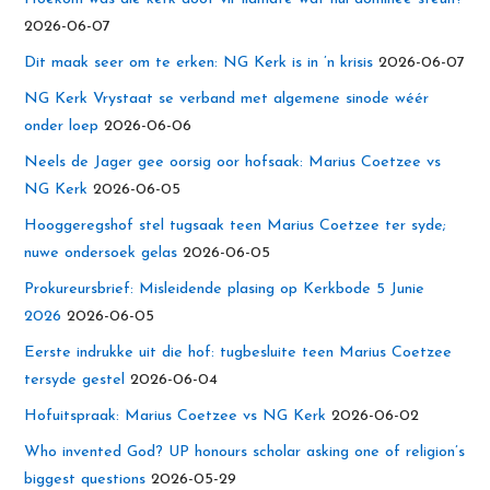
2026-06-07
Dit maak seer om te erken: NG Kerk is in ’n krisis
2026-06-07
NG Kerk Vrystaat se verband met algemene sinode wéér
onder loep
2026-06-06
Neels de Jager gee oorsig oor hofsaak: Marius Coetzee vs
NG Kerk
2026-06-05
Hooggeregshof stel tugsaak teen Marius Coetzee ter syde;
nuwe ondersoek gelas
2026-06-05
Prokureursbrief: Misleidende plasing op Kerkbode 5 Junie
2026
2026-06-05
Eerste indrukke uit die hof: tugbesluite teen Marius Coetzee
tersyde gestel
2026-06-04
Hofuitspraak: Marius Coetzee vs NG Kerk
2026-06-02
Who invented God? UP honours scholar asking one of religion’s
biggest questions
2026-05-29