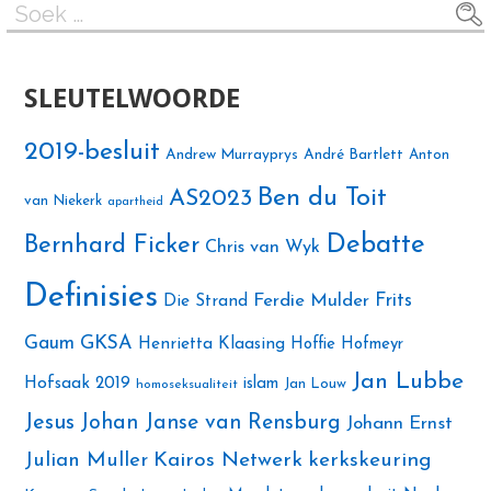
Soek
na:
SLEUTELWOORDE
2019-besluit
Andrew Murrayprys
André Bartlett
Anton
Ben du Toit
AS2023
van Niekerk
apartheid
Debatte
Bernhard Ficker
Chris van Wyk
Definisies
Ferdie Mulder
Frits
Die Strand
Gaum
GKSA
Henrietta Klaasing
Hoffie Hofmeyr
Jan Lubbe
Hofsaak 2019
islam
Jan Louw
homoseksualiteit
Jesus
Johan Janse van Rensburg
Johann Ernst
Julian Muller
Kairos Netwerk
kerkskeuring