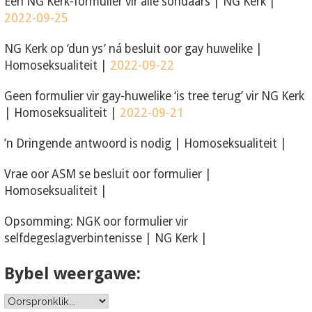
Een NG Kerk-formulier vir alle sondaars
|
NG Kerk
|
2022-09-25
NG Kerk op ‘dun ys’ ná besluit oor gay huwelike
|
Homoseksualiteit
|
2022-09-22
Geen formulier vir gay-huwelike ‘is tree terug’ vir NG Kerk
|
Homoseksualiteit
|
2022-09-21
’n Dringende antwoord is nodig
|
Homoseksualiteit
|
Vrae oor ASM se besluit oor formulier
|
Homoseksualiteit
|
Opsomming: NGK oor formulier vir
selfdegeslagverbintenisse
|
NG Kerk
|
Bybel weergawe: