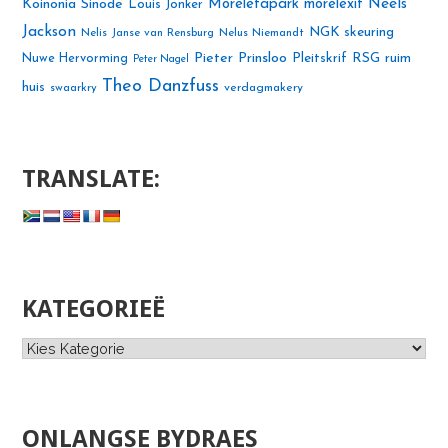
Neels
Koinonia Sinode
Moreletapark
morelexit
Louis Jonker
Jackson
NGK skeuring
Nelis Janse van Rensburg
Nelus Niemandt
Pieter Prinsloo
Nuwe Hervorming
Pleitskrif
RSG
ruim
Peter Nagel
Theo Danzfuss
huis
swaarkry
verdagmakery
TRANSLATE:
KATEGORIEË
Kategorieë
ONLANGSE BYDRAES