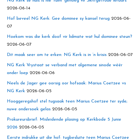
NG Kerk se huis is nie ‘ruim’ genoeg vir Skrifgetroue leraars
2026-06-14
Hof beveel NG Kerk: Gee dominee sy kansel terug
2026-06-
07
Hoekom was die kerk doof vir lidmate wat hul dominee steun?
2026-06-07
Dit maak seer om te erken: NG Kerk is in ’n krisis
2026-06-07
NG Kerk Vrystaat se verband met algemene sinode wéér
onder loep
2026-06-06
Neels de Jager gee oorsig oor hofsaak: Marius Coetzee vs
NG Kerk
2026-06-05
Hooggeregshof stel tugsaak teen Marius Coetzee ter syde;
nuwe ondersoek gelas
2026-06-05
Prokureursbrief: Misleidende plasing op Kerkbode 5 Junie
2026
2026-06-05
Eerste indrukke uit die hof: tugbesluite teen Marius Coetzee