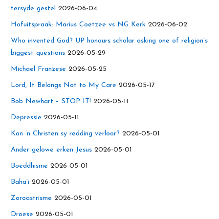
tersyde gestel
2026-06-04
Hofuitspraak: Marius Coetzee vs NG Kerk
2026-06-02
Who invented God? UP honours scholar asking one of religion’s
biggest questions
2026-05-29
Michael Franzese
2026-05-25
Lord, It Belongs Not to My Care
2026-05-17
Bob Newhart – STOP IT!
2026-05-11
Depressie
2026-05-11
Kan ’n Christen sy redding verloor?
2026-05-01
Ander gelowe erken Jesus
2026-05-01
Boeddhisme
2026-05-01
Baha’i
2026-05-01
Zoroastrisme
2026-05-01
Droese
2026-05-01