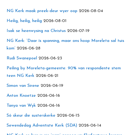
NG Kerk maak preek-deur wyer oop
2026-08-04
Heilig, heilig, heilig
2026-08-01
Isak se heenwysing na Christus
2026-07-19
NG Kerk: ‘Daar ís spanning, maar ons hoop Moreleta sal tuis
kom’
2026-06-28
Rudi Swanepoel
2026-06-23
Peiling by Moreleta-gemeente: 90% van respondente stem
teen NG Kerk
2026-06-21
Simon van Sirene
2026-06-19
Anton Knoetze
2026-06-16
Tanya van Wyk
2026-06-16
Só skeur die susterskerke
2026-06-15
Sewendedag Adventiste Kerk (SDA)
2026-06-14