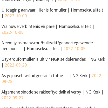
Uitdaging aanvaar: Hier is formulier
|
Homoseksualiteit
|
2022-10-09
Vra nuwe verbintenis vir pare
|
Homoseksualiteit
|
2022-10-08
Neem jy as man/vrou/hulle/dit/geboortegewende
persoon . . .
|
Homoseksualiteit
|
2022-10-05
Gay-trouformulier is uit vir NGK se dolerendes
|
NG Kerk
|
2022-09-29
As jy jouself wil uitgee vir ’n toffie …
|
NG Kerk
|
2022-
09-28
Algemene sinode se rakleeftyd dalk al verby
|
NG Kerk
|
2022-09-27