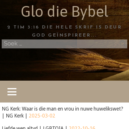
Skip
Glo die Bybel
to
content
2 TIM 3:16 DIE HELE SKRIF IS DEUR
GOD GEÏNSPIREER...
Soek
na:
NG Kerk: Waar is die man en vrou in nuwe huwelikswet?
|
NG Kerk
|
2025-03-02
Liefde wen altyd
|
LGBTQIA
|
2022-10-16