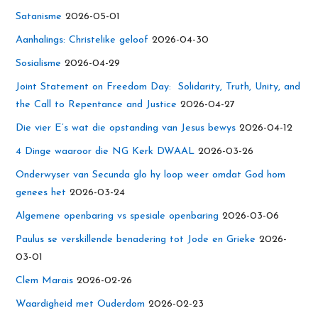
Satanisme
2026-05-01
Aanhalings: Christelike geloof
2026-04-30
Sosialisme
2026-04-29
Joint Statement on Freedom Day: Solidarity, Truth, Unity, and
the Call to Repentance and Justice
2026-04-27
Die vier E’s wat die opstanding van Jesus bewys
2026-04-12
4 Dinge waaroor die NG Kerk DWAAL
2026-03-26
Onderwyser van Secunda glo hy loop weer omdat God hom
genees het
2026-03-24
Algemene openbaring vs spesiale openbaring
2026-03-06
Paulus se verskillende benadering tot Jode en Grieke
2026-
03-01
Clem Marais
2026-02-26
Waardigheid met Ouderdom
2026-02-23