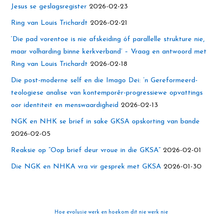
Jesus se geslagsregister
2026-02-23
Ring van Louis Trichardt
2026-02-21
‘Die pad vorentoe is nie afskeiding óf parallelle strukture nie,
maar volharding binne kerkverband’ – Vraag en antwoord met
Ring van Louis Trichardt
2026-02-18
Die post-moderne self en die Imago Dei: ‘n Gereformeerd-
teologiese analise van kontemporêr-progressiewe opvattings
oor identiteit en menswaardigheid
2026-02-13
NGK en NHK se brief in sake GKSA opskorting van bande
2026-02-05
Reaksie op “Oop brief deur vroue in die GKSA”
2026-02-01
Die NGK en NHKA vra vir gesprek met GKSA
2026-01-30
Hoe evolusie werk en hoekom dit nie werk nie