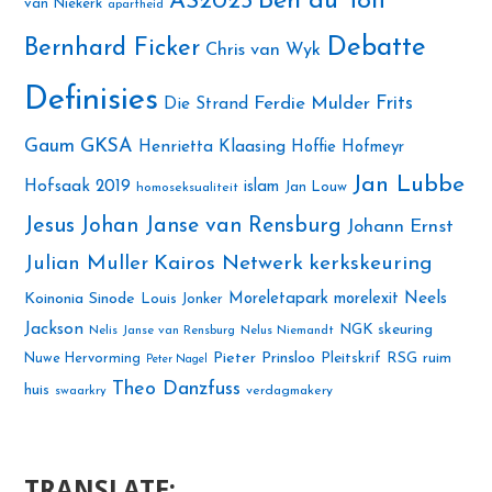
Ben du Toit
AS2023
van Niekerk
apartheid
Debatte
Bernhard Ficker
Chris van Wyk
Definisies
Ferdie Mulder
Frits
Die Strand
Gaum
GKSA
Henrietta Klaasing
Hoffie Hofmeyr
Jan Lubbe
Hofsaak 2019
islam
Jan Louw
homoseksualiteit
Jesus
Johan Janse van Rensburg
Johann Ernst
Julian Muller
Kairos Netwerk
kerkskeuring
Neels
Koinonia Sinode
Moreletapark
morelexit
Louis Jonker
Jackson
NGK skeuring
Nelis Janse van Rensburg
Nelus Niemandt
Pieter Prinsloo
Nuwe Hervorming
Pleitskrif
RSG
ruim
Peter Nagel
Theo Danzfuss
huis
swaarkry
verdagmakery
TRANSLATE: