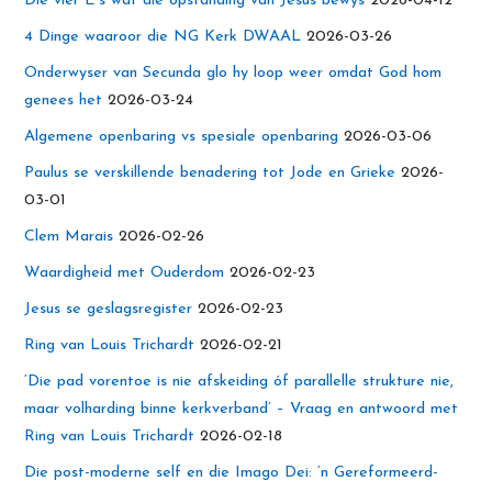
Die vier E’s wat die opstanding van Jesus bewys
2026-04-12
4 Dinge waaroor die NG Kerk DWAAL
2026-03-26
Onderwyser van Secunda glo hy loop weer omdat God hom
genees het
2026-03-24
Algemene openbaring vs spesiale openbaring
2026-03-06
Paulus se verskillende benadering tot Jode en Grieke
2026-
03-01
Clem Marais
2026-02-26
Waardigheid met Ouderdom
2026-02-23
Jesus se geslagsregister
2026-02-23
Ring van Louis Trichardt
2026-02-21
‘Die pad vorentoe is nie afskeiding óf parallelle strukture nie,
maar volharding binne kerkverband’ – Vraag en antwoord met
Ring van Louis Trichardt
2026-02-18
Die post-moderne self en die Imago Dei: ‘n Gereformeerd-