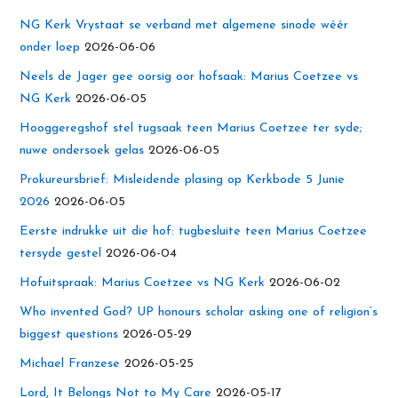
NG Kerk Vrystaat se verband met algemene sinode wéér
onder loep
2026-06-06
Neels de Jager gee oorsig oor hofsaak: Marius Coetzee vs
NG Kerk
2026-06-05
Hooggeregshof stel tugsaak teen Marius Coetzee ter syde;
nuwe ondersoek gelas
2026-06-05
Prokureursbrief: Misleidende plasing op Kerkbode 5 Junie
2026
2026-06-05
Eerste indrukke uit die hof: tugbesluite teen Marius Coetzee
tersyde gestel
2026-06-04
Hofuitspraak: Marius Coetzee vs NG Kerk
2026-06-02
Who invented God? UP honours scholar asking one of religion’s
biggest questions
2026-05-29
Michael Franzese
2026-05-25
Lord, It Belongs Not to My Care
2026-05-17