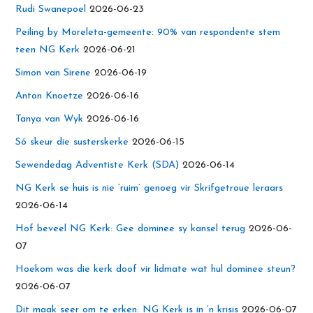
Rudi Swanepoel
2026-06-23
Peiling by Moreleta-gemeente: 90% van respondente stem
teen NG Kerk
2026-06-21
Simon van Sirene
2026-06-19
Anton Knoetze
2026-06-16
Tanya van Wyk
2026-06-16
Só skeur die susterskerke
2026-06-15
Sewendedag Adventiste Kerk (SDA)
2026-06-14
NG Kerk se huis is nie ‘ruim’ genoeg vir Skrifgetroue leraars
2026-06-14
Hof beveel NG Kerk: Gee dominee sy kansel terug
2026-06-
07
Hoekom was die kerk doof vir lidmate wat hul dominee steun?
2026-06-07
Dit maak seer om te erken: NG Kerk is in ’n krisis
2026-06-07