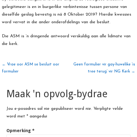
gelegitimeer is en in burgerlike verbintenisse tussen persone van
dieselfde geslag bevestig is ná 8 Oktober 2019? Hierdie kwessies
word vervat in die ander onderafdelings van die besluit.
Die ASM is ’n dringende antwoord verskuldig aan alle lidmate van
die kerk.
Artikel
← Vrae oor ASM se besluit oor
Geen formulier vir gay-huwelike ‘is
formulier
tree terug’ vir NG Kerk →
navigasie
Maak 'n opvolg-bydrae
Jou e-posadres sal nie gepubliseer word nie.
Verpligte velde
word met
*
aangedui
Opmerking
*