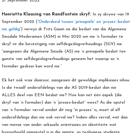
21 September 2022
Henrietta Klaasing van Randfontein skryf:
In sy skrywe van 19
September 2022 (“
Onderskeid tussen ‘prinsipiële’ en ‘proses’-besluit
nie geldig
”) verwys dr Frits Gaum na die besluit van die Algemene
Sinodale Moderamen (ASM) in Mei 2022 om nie ’n formulier te
skryf vir die bevestiging van selfdegeslagverhoudings (SGV) nie
“aangesien die Algemene Sinode (AS) nie ’n prinsipiële besluit ten
gunste van selfdegeslagverhoudings geneem het waarop so ’n
formulier geskoei kan word nie.”
Ek het ook vrae daaroor, aangesien dit geweldige implikasies inhou:
Is die twaalf onderafdelings van die AS 2019-besluit dan nie
ALLES deel van EEN besluit nie? Hoe kan net één aspek (die
skryf van ’n formulier) dan ’n “proses-besluit” wees? As die opstel
van ’n formulier verval omdat dit nog “in proses” is, moet al elf
onderafdelings dan nie ook verval nie? Indien alles verval, wat dan
van mense van ander seksuele oriëntasies en identiteite wat
byvoorbeeld aangestel is in die ampte, as teologiese studente