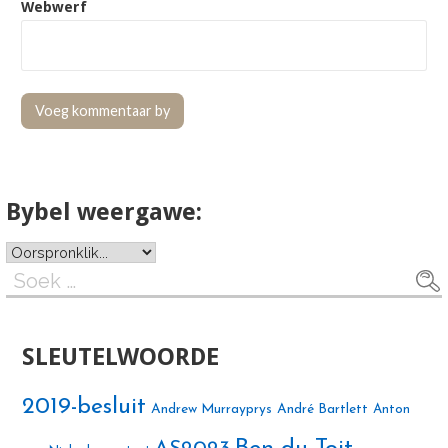
Webwerf
Bybel weergawe:
Soek
na:
SLEUTELWOORDE
2019-besluit
Andrew Murrayprys
André Bartlett
Anton