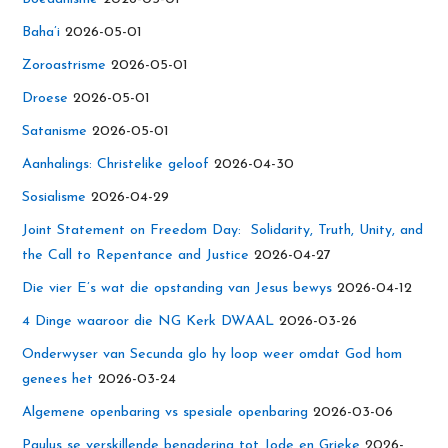
Baha’i
2026-05-01
Zoroastrisme
2026-05-01
Droese
2026-05-01
Satanisme
2026-05-01
Aanhalings: Christelike geloof
2026-04-30
Sosialisme
2026-04-29
Joint Statement on Freedom Day: Solidarity, Truth, Unity, and
the Call to Repentance and Justice
2026-04-27
Die vier E’s wat die opstanding van Jesus bewys
2026-04-12
4 Dinge waaroor die NG Kerk DWAAL
2026-03-26
Onderwyser van Secunda glo hy loop weer omdat God hom
genees het
2026-03-24
Algemene openbaring vs spesiale openbaring
2026-03-06
Paulus se verskillende benadering tot Jode en Grieke
2026-