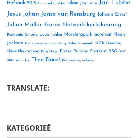
Jan Lubbe
Hofsaak 2019
islam
Jan Louw
homoseksualiteit
Jesus
Johan Janse van Rensburg
Johann Ernst
Julian Muller
Kairos Netwerk
kerkskeuring
Neels
Koinonia Sinode
Moreletapark
morelexit
Louis Jonker
Jackson
NGK skeuring
Nelis Janse van Rensburg
Nelus Niemandt
Pieter Prinsloo
Nuwe Hervorming
Pleitskrif
RSG
ruim
Peter Nagel
Theo Danzfuss
huis
swaarkry
verdagmakery
TRANSLATE:
KATEGORIEË