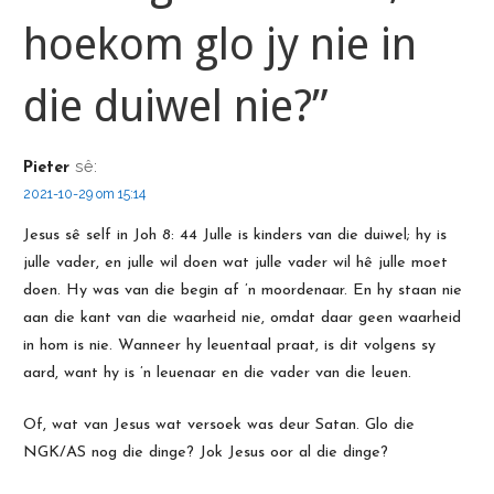
hoekom glo jy nie in
die duiwel nie?”
sê:
Pieter
2021-10-29 om 15:14
Jesus sê self in Joh 8: 44 Julle is kinders van die duiwel; hy is
julle vader, en julle wil doen wat julle vader wil hê julle moet
doen. Hy was van die begin af ’n moordenaar. En hy staan nie
aan die kant van die waarheid nie, omdat daar geen waarheid
in hom is nie. Wanneer hy leuentaal praat, is dit volgens sy
aard, want hy is ’n leuenaar en die vader van die leuen.
Of, wat van Jesus wat versoek was deur Satan. Glo die
NGK/AS nog die dinge? Jok Jesus oor al die dinge?