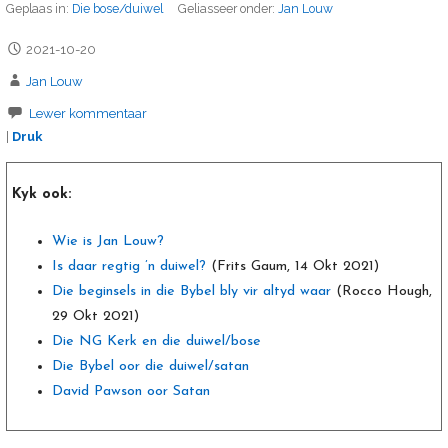
Geplaas in:
Die bose/duiwel
Geliasseer onder:
Jan Louw
2021-10-20
Jan Louw
Lewer kommentaar
|
Druk
Kyk ook:
Wie is Jan Louw?
Is daar regtig ’n duiwel?
(Frits Gaum, 14 Okt 2021)
Die beginsels in die Bybel bly vir altyd waar
(Rocco Hough,
29 Okt 2021)
Die NG Kerk en die duiwel/bose
Die Bybel oor die duiwel/satan
David Pawson oor Satan