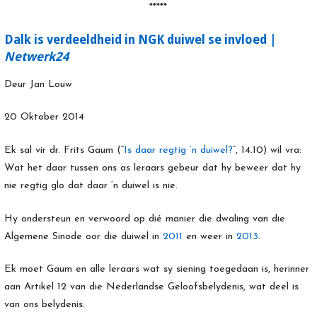
*****
Dalk is verdeeldheid in NGK duiwel se invloed |
Netwerk24
Deur Jan Louw
20 Oktober 2014
Ek sal vir dr. Frits Gaum (“
Is daar regtig ’n duiwel?
“, 14.10) wil vra:
Wat het daar tussen ons as leraars gebeur dat hy beweer dat hy
nie regtig glo dat daar ‘n duiwel is nie.
Hy ondersteun en verwoord op dié manier die dwaling van die
Algemene Sinode oor die duiwel in
2011
en weer in
2013
.
Ek moet Gaum en alle leraars wat sy siening toegedaan is, herinner
aan Artikel 12 van die Nederlandse Geloofsbelydenis, wat deel is
van ons belydenis: