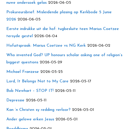
nuwe ondersoek gelas
2026-06-05
Prokureursbrief: Misleidende plasing op Kerkbode 5 Junie
2026
2026-06-05
Eerste indrukke uit die hof: tugbesluite teen Marius Coetzee
tersyde gestel
2026-06-04
Hofuitspraak: Marius Coetzee vs NG Kerk
2026-06-02
Who invented God? UP honours scholar asking one of religion’s
biggest questions
2026-05-29
Michael Franzese
2026-05-25
Lord, It Belongs Not to My Care
2026-05-17
Bob Newhart – STOP IT!
2026-05-11
Depressie
2026-05-11
Kan ’n Christen sy redding verloor?
2026-05-01
Ander gelowe erken Jesus
2026-05-01
Boeddhisme
2026-05-01