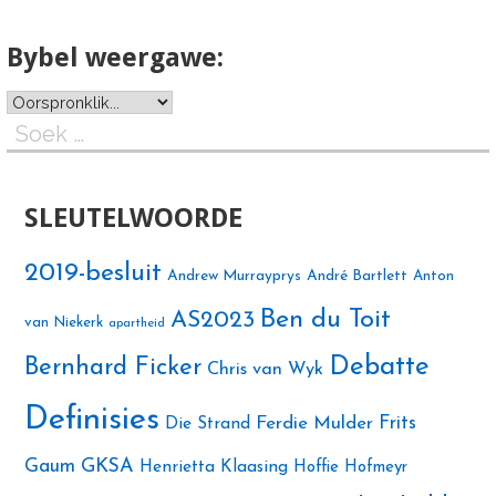
Bybel weergawe:
Soek
na:
SLEUTELWOORDE
2019-besluit
Andrew Murrayprys
André Bartlett
Anton
Ben du Toit
AS2023
van Niekerk
apartheid
Debatte
Bernhard Ficker
Chris van Wyk
Definisies
Ferdie Mulder
Frits
Die Strand
Gaum
GKSA
Henrietta Klaasing
Hoffie Hofmeyr