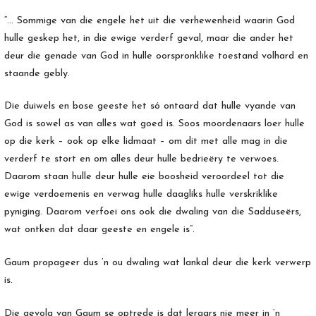
“… Sommige van die engele het uit die verhewenheid waarin God
hulle geskep het, in die ewige verderf geval, maar die ander het
deur die genade van God in hulle oorspronklike toestand volhard en
staande gebly.
Die duiwels en bose geeste het só ontaard dat hulle vyande van
God is sowel as van alles wat goed is. Soos moordenaars loer hulle
op die kerk – ook op elke lidmaat – om dit met alle mag in die
verderf te stort en om alles deur hulle bedrieëry te verwoes.
Daarom staan hulle deur hulle eie boosheid veroordeel tot die
ewige verdoemenis en verwag hulle daagliks hulle verskriklike
pyniging. Daarom verfoei ons ook die dwaling van die Sadduseërs,
wat ontken dat daar geeste en engele is”.
Gaum propageer dus ‘n ou dwaling wat lankal deur die kerk verwerp
is.
Die gevolg van Gaum se optrede is dat leraars nie meer in ‘n