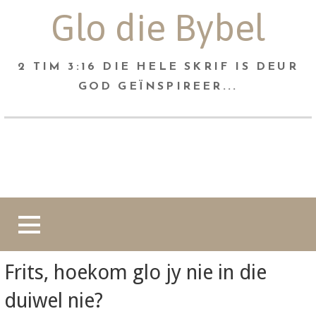
Skip
Glo die Bybel
to
content
2 TIM 3:16 DIE HELE SKRIF IS DEUR
GOD GEÏNSPIREER...
Soek
na:
Frits, hoekom glo jy nie in die
duiwel nie?