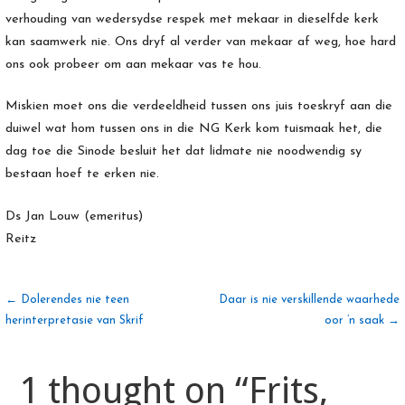
verhouding van wedersydse respek met mekaar in dieselfde kerk
kan saamwerk nie. Ons dryf al verder van mekaar af weg, hoe hard
ons ook probeer om aan mekaar vas te hou.
Miskien moet ons die verdeeldheid tussen ons juis toeskryf aan die
duiwel wat hom tussen ons in die NG Kerk kom tuismaak het, die
dag toe die Sinode besluit het dat lidmate nie noodwendig sy
bestaan hoef te erken nie.
Ds Jan Louw (emeritus)
Reitz
Artikel
← Dolerendes nie teen
Daar is nie verskillende waarhede
herinterpretasie van Skrif
oor ’n saak →
navigasie
1 thought on
“Frits,