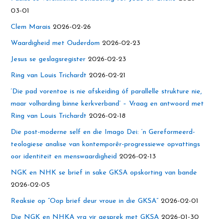
03-01
Clem Marais
2026-02-26
Waardigheid met Ouderdom
2026-02-23
Jesus se geslagsregister
2026-02-23
Ring van Louis Trichardt
2026-02-21
‘Die pad vorentoe is nie afskeiding óf parallelle strukture nie,
maar volharding binne kerkverband’ – Vraag en antwoord met
Ring van Louis Trichardt
2026-02-18
Die post-moderne self en die Imago Dei: ‘n Gereformeerd-
teologiese analise van kontemporêr-progressiewe opvattings
oor identiteit en menswaardigheid
2026-02-13
NGK en NHK se brief in sake GKSA opskorting van bande
2026-02-05
Reaksie op “Oop brief deur vroue in die GKSA”
2026-02-01
Die NGK en NHKA vra vir gesprek met GKSA
2026-01-30