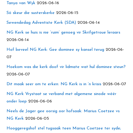
Tanya van Wyk
2026-06-16
Só skeur die susterskerke
2026-06-15
Sewendedag Adventiste Kerk (SDA)
2026-06-14
NG Kerk se huis is nie ‘ruim’ genoeg vir Skrifgetroue leraars
2026-06-14
Hof beveel NG Kerk: Gee dominee sy kansel terug
2026-06-
07
Hoekom was die kerk doof vir lidmate wat hul dominee steun?
2026-06-07
Dit maak seer om te erken: NG Kerk is in ’n krisis
2026-06-07
NG Kerk Vrystaat se verband met algemene sinode wéér
onder loep
2026-06-06
Neels de Jager gee oorsig oor hofsaak: Marius Coetzee vs
NG Kerk
2026-06-05
Hooggeregshof stel tugsaak teen Marius Coetzee ter syde;