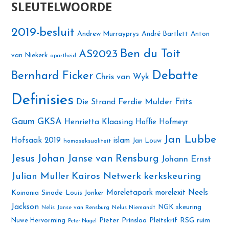
SLEUTELWOORDE
2019-besluit
Andrew Murrayprys
André Bartlett
Anton
Ben du Toit
AS2023
van Niekerk
apartheid
Debatte
Bernhard Ficker
Chris van Wyk
Definisies
Ferdie Mulder
Frits
Die Strand
Gaum
GKSA
Henrietta Klaasing
Hoffie Hofmeyr
Jan Lubbe
Hofsaak 2019
islam
Jan Louw
homoseksualiteit
Jesus
Johan Janse van Rensburg
Johann Ernst
Julian Muller
Kairos Netwerk
kerkskeuring
Neels
Koinonia Sinode
Moreletapark
morelexit
Louis Jonker
Jackson
NGK skeuring
Nelis Janse van Rensburg
Nelus Niemandt
Pieter Prinsloo
Nuwe Hervorming
Pleitskrif
RSG
ruim
Peter Nagel