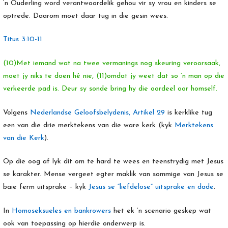
‘n Ouderling word verantwoordelik gehou vir sy vrou en kinders se
optrede. Daarom moet daar tug in die gesin wees.
Titus 3:10-11
(10)Met iemand wat na twee vermanings nog skeuring veroorsaak,
moet jy niks te doen hê nie, (11)omdat jy weet dat so ’n man op die
verkeerde pad is. Deur sy sonde bring hy die oordeel oor homself.
Volgens
Nederlandse Geloofsbelydenis, Artikel 29
is kerklike tug
een van die drie merktekens van die ware kerk (kyk
Merktekens
van die Kerk
).
Op die oog af lyk dit om te hard te wees en teenstrydig met Jesus
se karakter. Mense vergeet egter maklik van sommige van Jesus se
baie ferm uitsprake – kyk
Jesus se “liefdelose” uitsprake en dade
.
In
Homoseksueles en bankrowers
het ek ’n scenario geskep wat
ook van toepassing op hierdie onderwerp is.