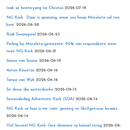
Isak se heenwysing na Christus
2026-07-19
NG Kerk: ‘Daar ís spanning, maar ons hoop Moreleta sal tuis
kom’
2026-06-28
Rudi Swanepoel
2026-06-23
Peiling by Moreleta-gemeente: 90% van respondente stem
teen NG Kerk
2026-06-21
Simon van Sirene
2026-06-19
Anton Knoetze
2026-06-16
Tanya van Wyk
2026-06-16
Só skeur die susterskerke
2026-06-15
Sewendedag Adventiste Kerk (SDA)
2026-06-14
NG Kerk se huis is nie ‘ruim’ genoeg vir Skrifgetroue leraars
2026-06-14
Hof beveel NG Kerk: Gee dominee sy kansel terug
2026-06-