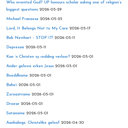
Who invented God? UP honours scholar asking one of religion’s
biggest questions
2026-05-29
Michael Franzese
2026-05-25
Lord, It Belongs Not to My Care
2026-05-17
Bob Newhart – STOP IT!
2026-05-11
Depressie
2026-05-11
Kan ’n Christen sy redding verloor?
2026-05-01
Ander gelowe erken Jesus
2026-05-01
Boeddhisme
2026-05-01
Baha’i
2026-05-01
Zoroastrisme
2026-05-01
Droese
2026-05-01
Satanisme
2026-05-01
Aanhalings: Christelike geloof
2026-04-30