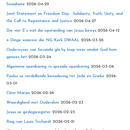
Sosialisme
2026-04-29
Joint Statement on Freedom Day: Solidarity, Truth, Unity, and
the Call to Repentance and Justice
2026-04-27
Die vier E’s wat die opstanding van Jesus bewys
2026-04-12
4 Dinge waaroor die NG Kerk DWAAL
2026-03-26
Onderwyser van Secunda glo hy loop weer omdat God hom
genees het
2026-03-24
Algemene openbaring vs spesiale openbaring
2026-03-06
Paulus se verskillende benadering tot Jode en Grieke
2026-
03-01
Clem Marais
2026-02-26
Waardigheid met Ouderdom
2026-02-23
Jesus se geslagsregister
2026-02-23
Ring van Louis Trichardt
2026-02-21