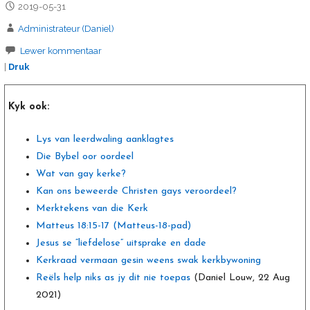
2019-05-31
Administrateur (Daniel)
Lewer kommentaar
|
Druk
Kyk ook:
Lys van leerdwaling aanklagtes
Die Bybel oor oordeel
Wat van gay kerke?
Kan ons beweerde Christen gays veroordeel?
Merktekens van die Kerk
Matteus 18:15-17 (Matteus-18-pad)
Jesus se “liefdelose” uitsprake en dade
Kerkraad vermaan gesin weens swak kerkbywoning
Reëls help niks as jy dit nie toepas
(Daniel Louw, 22 Aug
2021)