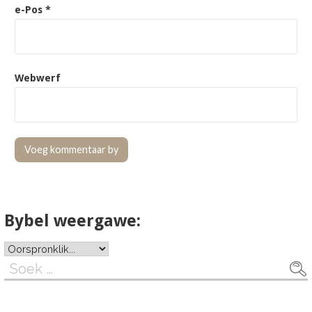
e-Pos
*
Webwerf
Bybel weergawe:
Soek
na: