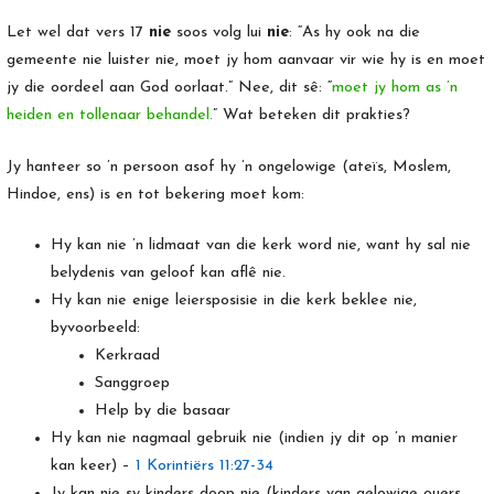
Let wel dat vers 17
nie
soos volg lui
nie
: “As hy ook na die
gemeente nie luister nie, moet jy hom aanvaar vir wie hy is en moet
jy die oordeel aan God oorlaat.” Nee, dit sê: “
moet jy hom as ’n
heiden en tollenaar behandel.
” Wat beteken dit prakties?
Jy hanteer so ’n persoon asof hy ’n ongelowige (ateïs, Moslem,
Hindoe, ens) is en tot bekering moet kom:
Hy kan nie ’n lidmaat van die kerk word nie, want hy sal nie
belydenis van geloof kan aflê nie.
Hy kan nie enige leiersposisie in die kerk beklee nie,
byvoorbeeld:
Kerkraad
Sanggroep
Help by die basaar
Hy kan nie nagmaal gebruik nie (indien jy dit op ’n manier
kan keer) –
1 Korintiërs 11:27-34
Jy kan nie sy kinders doop nie (kinders van gelowige ouers