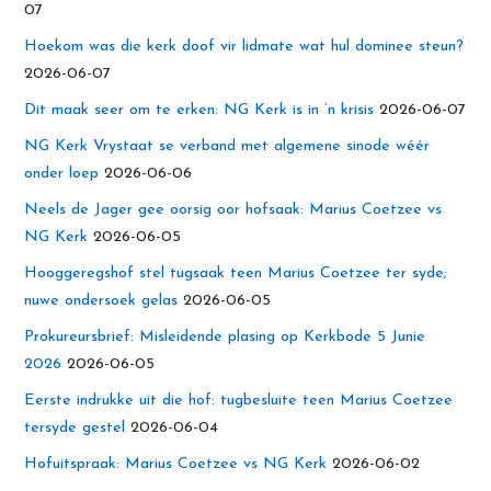
07
Hoekom was die kerk doof vir lidmate wat hul dominee steun?
2026-06-07
Dit maak seer om te erken: NG Kerk is in ’n krisis
2026-06-07
NG Kerk Vrystaat se verband met algemene sinode wéér
onder loep
2026-06-06
Neels de Jager gee oorsig oor hofsaak: Marius Coetzee vs
NG Kerk
2026-06-05
Hooggeregshof stel tugsaak teen Marius Coetzee ter syde;
nuwe ondersoek gelas
2026-06-05
Prokureursbrief: Misleidende plasing op Kerkbode 5 Junie
2026
2026-06-05
Eerste indrukke uit die hof: tugbesluite teen Marius Coetzee
tersyde gestel
2026-06-04
Hofuitspraak: Marius Coetzee vs NG Kerk
2026-06-02