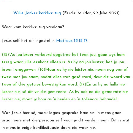
Willie Jonker kerklike tug
(Ferdie Mulder, 29 Julie 2021)
Waar kom kerklike tug vandaan?
Jesus self het dit ingestel in
Matteus 18:15-17
:
(15)”As jou broer verkeerd opgetree het teen jou, gaan wys hom
tereg waar julle eenkant alleen is. As hy na jou luister, het jy jou
broer teruggewen. (16)Maar as hy nie luister nie, neem nog een of
twee met jou saam, sodat alles wat gesê word, deur die woord van
twee of drie getuies bevestig kan word. (17)En as hy na hulle nie
luister nie, sê dit vir die gemeente. As hy ook na die gemeente nie
luister nie, moet jy hom as ’n heiden en ’n tollenaar behandel.
Wat Jesus hier sê, maak logies gesproke baie sin: ’n mens gaan
praat eers met die persoon self voor jy dit verder neem. Dit is wat
’n mens in enige konfliksituasie doen, nie waar nie.