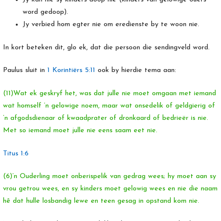
word gedoop).
Jy verbied hom egter nie om eredienste by te woon nie.
In kort beteken dit, glo ek, dat die persoon die sendingveld word.
Paulus sluit in
1 Korintiërs 5:11
ook by hierdie tema aan:
(11)Wat ek geskryf het, was dat julle nie moet omgaan met iemand
wat homself ’n gelowige noem, maar wat onsedelik of geldgierig of
’n afgodsdienaar of kwaadprater of dronkaard of bedrieër is nie.
Met so iemand moet julle nie eens saam eet nie.
Titus 1:6
(6)’n Ouderling moet onberispelik van gedrag wees; hy moet aan sy
vrou getrou wees, en sy kinders moet gelowig wees en nie die naam
hê dat hulle losbandig lewe en teen gesag in opstand kom nie.