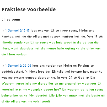
Praktiese voorbeelde
Eli se seuns
In
1 Samuel 2:15-17
lees ons van Eli se twee seuns, Hofni and
Pinehas, wat nie die offers met respek hanteer het nie. Vers 17 sê:
Hierdie sonde van Eli se seuns was baie groot in die oë van die
Here, want daardeur het die mense hulle agting vir die offer van
die Here verloor.
In
1 Samuel 2:22-26
lees ons verder van Hofni en Pinehas se
goddeloosheid. ‘n Mens lees dat Eli hulle wel berispe het, maar hy
was nie ernstig genoeg daaroor nie. In vers 29 sê God vir Eli:
Waarom verag
julle
my diereoffer en my graanoffer waarvoor Ek
voorskrifte in my woonplek gegee het? En waarom ag jy jou seuns
belangriker as vir My, deurdat julle julle vet maak met die beste uit
al die offers van my volk Israel?