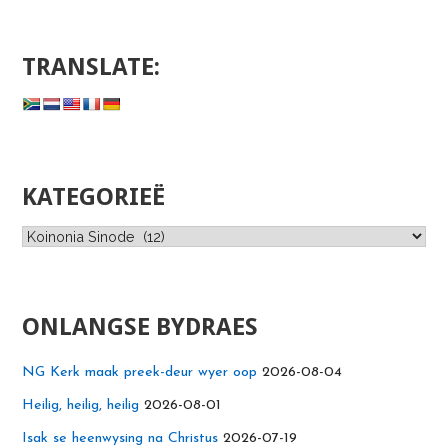
TRANSLATE:
KATEGORIEË
Kategorieë
ONLANGSE BYDRAES
NG Kerk maak preek-deur wyer oop
2026-08-04
Heilig, heilig, heilig
2026-08-01
Isak se heenwysing na Christus
2026-07-19