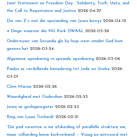
Joint Statement on Freedom Day: Solidarity, Truth, Unity, and
the Call to Repentance and Justice
2026-04-27
Die vier E’s wat die opstanding van Jesus bewys
2026-04-12
4 Dinge waaroor die NG Kerk DWAAL
2026-03-26
Onderwyser van Secunda glo hy loop weer omdat God hom
genees het
2026-03-24
Algemene openbaring vs spesiale openbaring
2026-03-06
Paulus se verskillende benadering tot Jode en Grieke
2026-
03-01
Clem Marais
2026-02-26
Waardigheid met Ouderdom
2026-02-23
Jesus se geslagsregister
2026-02-23
Ring van Louis Trichardt
2026-02-21
‘Die pad vorentoe is nie afskeiding óf parallelle strukture nie,
maar volharding binne kerkverband’ – Vraag en antwoord met