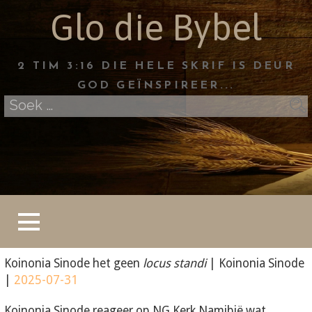
Skip
Glo die Bybel
to
content
2 TIM 3:16 DIE HELE SKRIF IS DEUR
GOD GEÏNSPIREER...
Soek
na:
Koinonia Sinode het geen
locus standi
|
Koinonia Sinode
|
2025-07-31
Koinonia Sinode reageer op NG Kerk Namibië wat