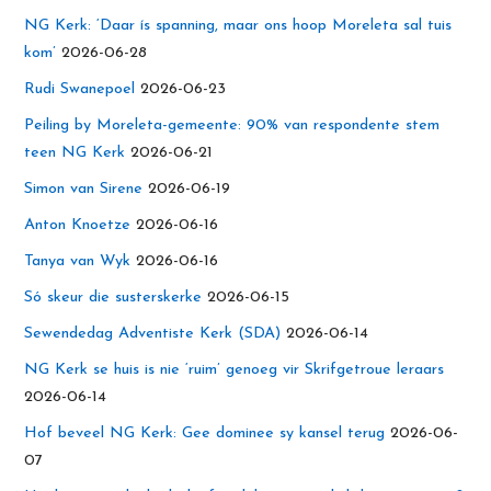
NG Kerk: ‘Daar ís spanning, maar ons hoop Moreleta sal tuis
kom’
2026-06-28
Rudi Swanepoel
2026-06-23
Peiling by Moreleta-gemeente: 90% van respondente stem
teen NG Kerk
2026-06-21
Simon van Sirene
2026-06-19
Anton Knoetze
2026-06-16
Tanya van Wyk
2026-06-16
Só skeur die susterskerke
2026-06-15
Sewendedag Adventiste Kerk (SDA)
2026-06-14
NG Kerk se huis is nie ‘ruim’ genoeg vir Skrifgetroue leraars
2026-06-14
Hof beveel NG Kerk: Gee dominee sy kansel terug
2026-06-
07