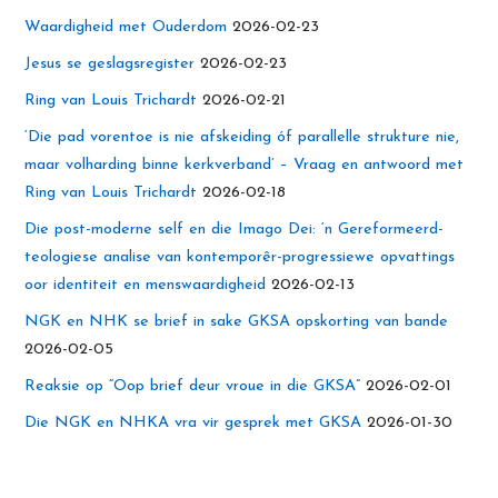
Waardigheid met Ouderdom
2026-02-23
Jesus se geslagsregister
2026-02-23
Ring van Louis Trichardt
2026-02-21
‘Die pad vorentoe is nie afskeiding óf parallelle strukture nie,
maar volharding binne kerkverband’ – Vraag en antwoord met
Ring van Louis Trichardt
2026-02-18
Die post-moderne self en die Imago Dei: ‘n Gereformeerd-
teologiese analise van kontemporêr-progressiewe opvattings
oor identiteit en menswaardigheid
2026-02-13
NGK en NHK se brief in sake GKSA opskorting van bande
2026-02-05
Reaksie op “Oop brief deur vroue in die GKSA”
2026-02-01
Die NGK en NHKA vra vir gesprek met GKSA
2026-01-30