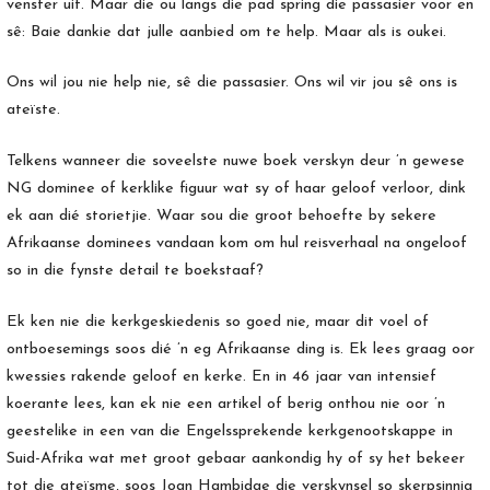
venster uit. Maar die ou langs die pad spring die passasier voor en
sê: Baie dankie dat julle aanbied om te help. Maar als is oukei.
Ons wil jou nie help nie, sê die passasier. Ons wil vir jou sê ons is
ateïste.
Telkens wanneer die soveelste nuwe boek verskyn deur ’n gewese
NG dominee of kerklike figuur wat sy of haar geloof verloor, dink
ek aan dié storietjie. Waar sou die groot behoefte by sekere
Afrikaanse dominees vandaan kom om hul reisverhaal na ongeloof
so in die fynste detail te boekstaaf?
Ek ken nie die kerkgeskiedenis so goed nie, maar dit voel of
ontboesemings soos dié ’n eg Afrikaanse ding is. Ek lees graag oor
kwessies rakende geloof en kerke. En in 46 jaar van intensief
koerante lees, kan ek nie een artikel of berig onthou nie oor ’n
geestelike in een van die Engelssprekende kerkgenootskappe in
Suid-Afrika wat met groot gebaar aankondig hy of sy het bekeer
tot die ateïsme, soos Joan Hambidge die verskynsel so skerpsinnig