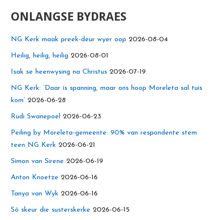
ONLANGSE BYDRAES
NG Kerk maak preek-deur wyer oop
2026-08-04
Heilig, heilig, heilig
2026-08-01
Isak se heenwysing na Christus
2026-07-19
NG Kerk: ‘Daar ís spanning, maar ons hoop Moreleta sal tuis
kom’
2026-06-28
Rudi Swanepoel
2026-06-23
Peiling by Moreleta-gemeente: 90% van respondente stem
teen NG Kerk
2026-06-21
Simon van Sirene
2026-06-19
Anton Knoetze
2026-06-16
Tanya van Wyk
2026-06-16
Só skeur die susterskerke
2026-06-15