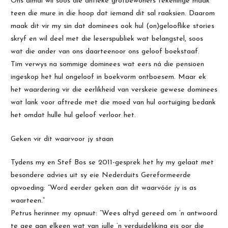
Ons almal wil soos die antieke grotbewoners tekeninge maak
teen die mure in die hoop dat iemand dit sal raaksien. Daarom
maak dit vir my sin dat dominees ook hul (on)gelooflike stories
skryf en wil deel met die leserspubliek wat belangstel, soos
wat die ander van ons daarteenoor ons geloof boekstaaf.
Tim verwys na sommige dominees wat eers ná die pensioen
ingeskop het hul ongeloof in boekvorm ontboesem. Maar ek
het waardering vir die eerlikheid van verskeie gewese dominees
wat lank voor aftrede met die moed van hul oortuiging bedank
het omdat hulle hul geloof verloor het.
Geken vir dít waarvoor jy staan
Tydens my en Stef Bos se 2011-gesprek het hy my gelaat met
besondere advies uit sy eie Nederduits Gereformeerde
opvoeding: “Word eerder geken aan dit waarvóór jy is as
waarteen.”
Petrus herinner my opnuut: “Wees altyd gereed om ’n antwoord
te gee aan elkeen wat van julle ’n verduideliking eis oor die