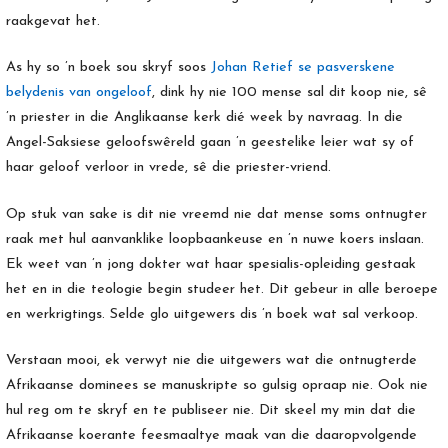
raakgevat het.
As hy so ’n boek sou skryf soos
Johan Retief se pasverskene
belydenis van ongeloof
, dink hy nie 100 mense sal dit koop nie, sê
’n priester in die Anglikaanse kerk dié week by navraag. In die
Angel-Saksiese geloofswêreld gaan ’n geestelike leier wat sy of
haar geloof verloor in vrede, sê die priester-vriend.
Op stuk van sake is dit nie vreemd nie dat mense soms ontnugter
raak met hul aanvanklike loopbaankeuse en ’n nuwe koers inslaan.
Ek weet van ’n jong dokter wat haar spesialis-opleiding gestaak
het en in die teologie begin studeer het. Dit gebeur in alle beroepe
en werkrigtings. Selde glo uitgewers dis ’n boek wat sal verkoop.
Verstaan mooi, ek verwyt nie die uitgewers wat die ontnugterde
Afrikaanse dominees se manuskripte so gulsig opraap nie. Ook nie
hul reg om te skryf en te publiseer nie. Dit skeel my min dat die
Afrikaanse koerante feesmaaltye maak van die daaropvolgende