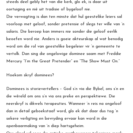
steeds deel gebly het van die kerk, glo ek, is daar uit
oortuiging en nié uit tradisie of bygeloof nie.
Die verwagting is dan ten minste dat hul geestelike leiers sal
voorloop met geloof, sonder pretensie of slegs ter wille van ’n
salaris. Die beroep kan immers nie sonder die geloof eerlik
beoefen word nie. Anders is goeie akteurskap al wat benodig
word om die rol van geestelike begeleier vir ’n gemeente te
vertolk. Dan sing die ongelowige dominee saam met Freddie
Mercury “I’m the Great Pretender” en “The Show Must On.”
Hoekom skryf dominees?
Dominees is storievertellers – God s’n via die Bybel, ons s’n en
die wêreld om ons s’n via ons preke en perspektiewe. Die
neerskryf is dikwels terapeuties. Wanneer ’n reis na ongeloof
dan in detail geboekstaaf word, glo ek dat daar dus tog ’n
sekere verligting en bevryding ervaar kan word in die
openbaarmaking van ’n diep hartsgeheim.