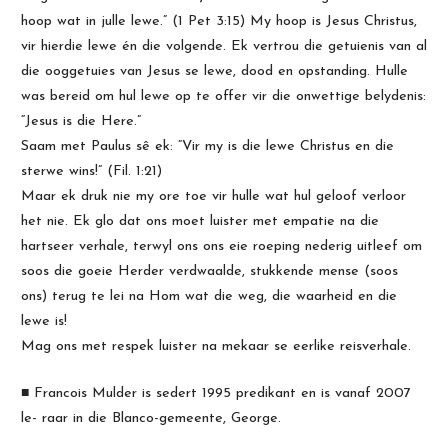
hoop wat in julle lewe.” (1 Pet 3:15) My hoop is Jesus Christus,
vir hierdie lewe én die volgende. Ek vertrou die getuienis van al
die ooggetuies van Jesus se lewe, dood en opstanding. Hulle
was bereid om hul lewe op te offer vir die onwettige belydenis:
“Jesus is die Here.”
Saam met Paulus sê ek: “Vir my is die lewe Christus en die
sterwe wins!” (Fil. 1:21)
Maar ek druk nie my ore toe vir hulle wat hul geloof verloor
het nie. Ek glo dat ons moet luister met empatie na die
hartseer verhale, terwyl ons ons eie roeping nederig uitleef om
soos die goeie Herder verdwaalde, stukkende mense (soos
ons) terug te lei na Hom wat die weg, die waarheid en die
lewe is!
Mag ons met respek luister na mekaar se eerlike reisverhale.
■ Francois Mulder is sedert 1995 predikant en is vanaf 2007
le- raar in die Blanco-gemeente, George.