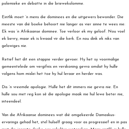
polemieke en debatte in die briewekolomme.
Eintlik moet ’n mens die dominees en die uitgewers bewonder. Die
meeste van dié boeke behoort nie langer as vier sinne te wees nie:
Ek was ’n Afrikaanse dominee. Toe verloor ek my geloof. Nou voel
ek bevry, maar ek is kwaad vir die kerk. En nou dink ek niks van
gelowiges nie.
Retief het dit een stappie verder gevoer. Hy het sy voormalige
gemeentelede om vergifnis en verskoning gevra omdat hy hulle
volgens hom mislei het toe hy hul leraar en herder was.
Dis ’n vreemde apologie. Hulle het dit immers nie gevra nie. En
hulle sou met reg kon sê die apologie maak nie hul lewe beter nie,
inteendeel.
Van die Afrikaanse dominees wat dié omgekeerde Damaskus-
ervarings gehad het, stel hulself graag voor as progressief en in pas