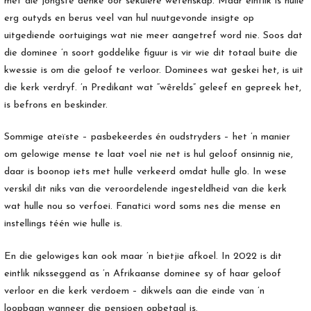
met die jongste denke oor sekulêre wetenskap. Maar eintlik is hulle
erg outyds en berus veel van hul nuutgevonde insigte op
uitgediende oortuigings wat nie meer aangetref word nie. Soos dat
die dominee ’n soort goddelike figuur is vir wie dit totaal buite die
kwessie is om die geloof te verloor. Dominees wat geskei het, is uit
die kerk verdryf. ’n Predikant wat “wêrelds” geleef en gepreek het,
is befrons en beskinder.
Sommige ateïste – pasbekeerdes én oudstryders – het ’n manier
om gelowige mense te laat voel nie net is hul geloof onsinnig nie,
daar is boonop iets met hulle verkeerd omdat hulle glo. In wese
verskil dit niks van die veroordelende ingesteldheid van die kerk
wat hulle nou so verfoei. Fanatici word soms nes die mense en
instellings téén wie hulle is.
En die gelowiges kan ook maar ’n bietjie afkoel. In 2022 is dit
eintlik niksseggend as ’n Afrikaanse dominee sy of haar geloof
verloor en die kerk verdoem – dikwels aan die einde van ’n
loopbaan wanneer die pensioen opbetaal is.