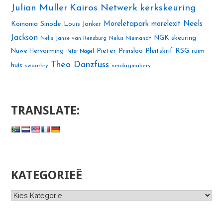
Julian Muller
Kairos Netwerk
kerkskeuring
Neels
Koinonia Sinode
Moreletapark
morelexit
Louis Jonker
Jackson
NGK skeuring
Nelis Janse van Rensburg
Nelus Niemandt
Pieter Prinsloo
Nuwe Hervorming
Pleitskrif
RSG
ruim
Peter Nagel
Theo Danzfuss
huis
swaarkry
verdagmakery
TRANSLATE:
KATEGORIEË
Kategorieë