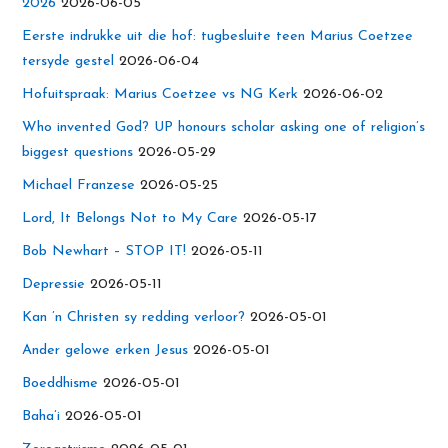
2026
2026-06-05
Eerste indrukke uit die hof: tugbesluite teen Marius Coetzee
tersyde gestel
2026-06-04
Hofuitspraak: Marius Coetzee vs NG Kerk
2026-06-02
Who invented God? UP honours scholar asking one of religion’s
biggest questions
2026-05-29
Michael Franzese
2026-05-25
Lord, It Belongs Not to My Care
2026-05-17
Bob Newhart – STOP IT!
2026-05-11
Depressie
2026-05-11
Kan ’n Christen sy redding verloor?
2026-05-01
Ander gelowe erken Jesus
2026-05-01
Boeddhisme
2026-05-01
Baha’i
2026-05-01