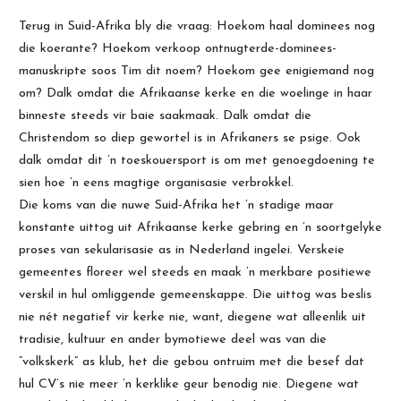
Terug in Suid-Afrika bly die vraag: Hoekom haal dominees nog
die koerante? Hoekom verkoop ontnugterde-dominees-
manuskripte soos Tim dit noem? Hoekom gee enigiemand nog
om? Dalk omdat die Afrikaanse kerke en die woelinge in haar
binneste steeds vir baie saakmaak. Dalk omdat die
Christendom so diep gewortel is in Afrikaners se psige. Ook
dalk omdat dit ’n toeskouersport is om met genoegdoening te
sien hoe ’n eens magtige organisasie verbrokkel.
Die koms van die nuwe Suid-Afrika het ’n stadige maar
konstante uittog uit Afrikaanse kerke gebring en ’n soortgelyke
proses van sekularisasie as in Nederland ingelei. Verskeie
gemeentes floreer wel steeds en maak ’n merkbare positiewe
verskil in hul omliggende gemeenskappe. Die uittog was beslis
nie nét negatief vir kerke nie, want, diegene wat alleenlik uit
tradisie, kultuur en ander bymotiewe deel was van die
“volkskerk” as klub, het die gebou ontruim met die besef dat
hul CV’s nie meer ’n kerklike geur benodig nie. Diegene wat