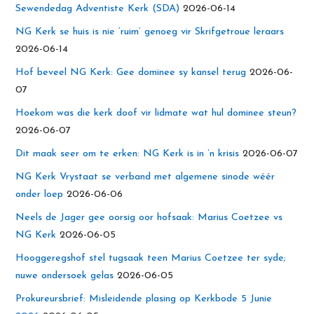
Sewendedag Adventiste Kerk (SDA)
2026-06-14
NG Kerk se huis is nie ‘ruim’ genoeg vir Skrifgetroue leraars
2026-06-14
Hof beveel NG Kerk: Gee dominee sy kansel terug
2026-06-
07
Hoekom was die kerk doof vir lidmate wat hul dominee steun?
2026-06-07
Dit maak seer om te erken: NG Kerk is in ’n krisis
2026-06-07
NG Kerk Vrystaat se verband met algemene sinode wéér
onder loep
2026-06-06
Neels de Jager gee oorsig oor hofsaak: Marius Coetzee vs
NG Kerk
2026-06-05
Hooggeregshof stel tugsaak teen Marius Coetzee ter syde;
nuwe ondersoek gelas
2026-06-05
Prokureursbrief: Misleidende plasing op Kerkbode 5 Junie