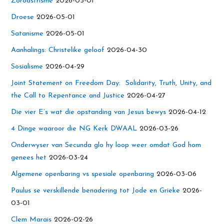
Zoroastrisme
2026-05-01
Droese
2026-05-01
Satanisme
2026-05-01
Aanhalings: Christelike geloof
2026-04-30
Sosialisme
2026-04-29
Joint Statement on Freedom Day: Solidarity, Truth, Unity, and
the Call to Repentance and Justice
2026-04-27
Die vier E’s wat die opstanding van Jesus bewys
2026-04-12
4 Dinge waaroor die NG Kerk DWAAL
2026-03-26
Onderwyser van Secunda glo hy loop weer omdat God hom
genees het
2026-03-24
Algemene openbaring vs spesiale openbaring
2026-03-06
Paulus se verskillende benadering tot Jode en Grieke
2026-
03-01
Clem Marais
2026-02-26