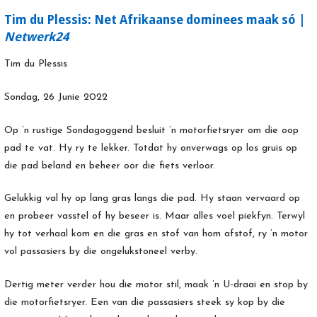
Tim du Plessis: Net Afrikaanse dominees maak só |
Netwerk24
Tim du Plessis
Sondag, 26 Junie 2022
Op ’n rustige Sondagoggend besluit ’n motorfietsryer om die oop
pad te vat. Hy ry te lekker. Totdat hy onverwags op los gruis op
die pad beland en beheer oor die fiets verloor.
Gelukkig val hy op lang gras langs die pad. Hy staan vervaard op
en probeer vasstel of hy beseer is. Maar alles voel piekfyn. Terwyl
hy tot verhaal kom en die gras en stof van hom afstof, ry ’n motor
vol passasiers by die ongelukstoneel verby.
Dertig meter verder hou die motor stil, maak ’n U-draai en stop by
die motorfietsryer. Een van die passasiers steek sy kop by die