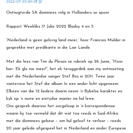
2022-07-20 om 18:32
Ontnugterde SA dominees volg in Hollanders se spoor
Rapport Weekliks 17 Julie 2022 Bladsy 4 en 5
‘Nederland is geen gelovig land meer,’ hoor Francois Mulder in
gesprekke met predikante in die Lae Lande.
Met die lees van Tim du Plessis se rubriek op 26 Junie, “Hoor
hier: Ek glo nie meer!”, het ek teruggedink aan my ontmoeting
met die Nederlandse sanger Stef Bos in 2011. Twee jaar
vantevore het Stef die album In een ander licht opgeneem.
Elkeen van die 12 liedere daarin neem ’n Bybelse karakter en
kyk op ’n nuwe en eietydse manier na hul lewe.
Ons gesprek daaroor het oorgeloop in ’n korrespondensie
waarin hy toe vermeld dat dit wat toe reeds in Suid-Afrika
met die dominees gebeur – om hul geloof te verloor – reeds
20 jaar gelede afgespeel het in Nederland en ander Europese