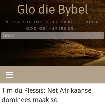
Skip
Glo die Bybel
to
content
2 TIM 3:16 DIE HELE SKRIF IS DEUR
GOD GEÏNSPIREER...
Soek
na:
Tim du Plessis: Net Afrikaanse
dominees maak só