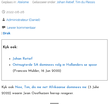
Geplaas in:
Ateïsme
Geliasseer onder:
Johan Retief
,
Tim du Plessis
2022-06-26
Administrateur (Daniel)
Lewer kommentaar
|
Druk
Kyk ook:
Johan Retief
Ontnugterde SA dominees volg in Hollanders se spoor
(Francois Mulder, 16 Jun 2022)
Kyk ook
Nee, Tim, dis nie net Afrikaanse dominees nie
(3 Julie
2022) waarin Jean Oosthuizen hierop reageer.
*******