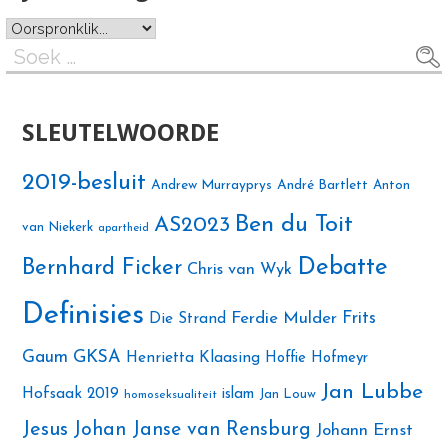
Soek
na:
SLEUTELWOORDE
2019-besluit
Andrew Murrayprys
André Bartlett
Anton
Ben du Toit
AS2023
van Niekerk
apartheid
Debatte
Bernhard Ficker
Chris van Wyk
Definisies
Ferdie Mulder
Frits
Die Strand
Gaum
GKSA
Henrietta Klaasing
Hoffie Hofmeyr
Jan Lubbe
Hofsaak 2019
islam
Jan Louw
homoseksualiteit
Jesus
Johan Janse van Rensburg
Johann Ernst