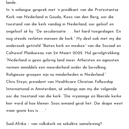
lande.
In ’n onlangse gesprek met ’n predikant van die Protestantse
Kerk van Nederland in Gouda, Kees van den Berg, oor die
toestand van die kerk vandag in Nederland, oor geloof en
ongeloof sê hy: “De secularisatie . . . het hard toegeslagen. En
nog steeds verlaten mensen de kerk.” Hy deel ook met my die
ondersoek getiteld “Buiten kerk en moskee” van die Sociaal en
Cultureel Planbureau van 24 Maart 2022. Hul gevolgtrekking:
“Nederland is geen gelovig land meer. Atheïsten en agnosten
vormen inmiddels een meerderheid onder de bevolking.
Religieuze groepen zijn nu minderheden in Nederland.”
Chris Steyn, president van Healthcare Christian Fellowship
International in Amsterdam, sê onlangs aan my die volgende
oor die toestand van die kerk: “Die vrysinnige en liberale kerke
hier word al hoe kleiner. Soos iemand gesê het: Die skape weet
waar goeie kos is . . .”
Suid-Afrika – van volkskerk na sekulêre samelewing?