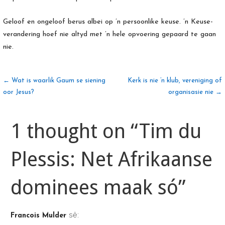
Geloof en ongeloof berus albei op ’n persoonlike keuse. ’n Keuse-
verandering hoef nie altyd met ’n hele opvoering gepaard te gaan
nie.
Artikel
← Wat is waarlik Gaum se siening
Kerk is nie ’n klub, vereniging of
oor Jesus?
organisasie nie →
navigasie
1 thought on
“Tim du
Plessis: Net Afrikaanse
dominees maak só”
sê:
Francois Mulder