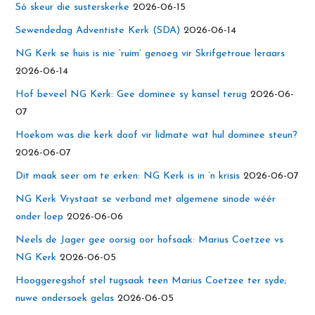
Só skeur die susterskerke
2026-06-15
Sewendedag Adventiste Kerk (SDA)
2026-06-14
NG Kerk se huis is nie ‘ruim’ genoeg vir Skrifgetroue leraars
2026-06-14
Hof beveel NG Kerk: Gee dominee sy kansel terug
2026-06-
07
Hoekom was die kerk doof vir lidmate wat hul dominee steun?
2026-06-07
Dit maak seer om te erken: NG Kerk is in ’n krisis
2026-06-07
NG Kerk Vrystaat se verband met algemene sinode wéér
onder loep
2026-06-06
Neels de Jager gee oorsig oor hofsaak: Marius Coetzee vs
NG Kerk
2026-06-05
Hooggeregshof stel tugsaak teen Marius Coetzee ter syde;
nuwe ondersoek gelas
2026-06-05