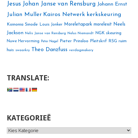
Jesus
Johan Janse van Rensburg
Johann Ernst
Julian Muller
Kairos Netwerk
kerkskeuring
Neels
Koinonia Sinode
Moreletapark
morelexit
Louis Jonker
Jackson
NGK skeuring
Nelis Janse van Rensburg
Nelus Niemandt
Pieter Prinsloo
Nuwe Hervorming
Pleitskrif
RSG
ruim
Peter Nagel
Theo Danzfuss
huis
swaarkry
verdagmakery
TRANSLATE:
KATEGORIEË
Kategorieë