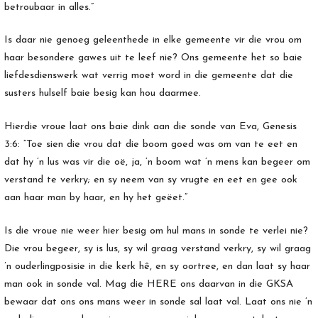
betroubaar in alles.”
Is daar nie genoeg geleenthede in elke gemeente vir die vrou om
haar besondere gawes uit te leef nie? Ons gemeente het so baie
liefdesdienswerk wat verrig moet word in die gemeente dat die
susters hulself baie besig kan hou daarmee.
Hierdie vroue laat ons baie dink aan die sonde van Eva, Genesis
3:6: “Toe sien die vrou dat die boom goed was om van te eet en
dat hy ’n lus was vir die oë, ja, ’n boom wat ’n mens kan begeer om
verstand te verkry; en sy neem van sy vrugte en eet en gee ook
aan haar man by haar, en hy het geëet.”
Is die vroue nie weer hier besig om hul mans in sonde te verlei nie?
Die vrou begeer, sy is lus, sy wil graag verstand verkry, sy wil graag
’n ouderlingposisie in die kerk hê, en sy oortree, en dan laat sy haar
man ook in sonde val. Mag die HERE ons daarvan in die GKSA
bewaar dat ons ons mans weer in sonde sal laat val. Laat ons nie ’n