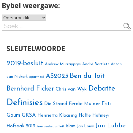
Bybel weergawe:
Soek
na:
SLEUTELWOORDE
2019-besluit
Andrew Murrayprys
André Bartlett
Anton
Ben du Toit
AS2023
van Niekerk
apartheid
Debatte
Bernhard Ficker
Chris van Wyk
Definisies
Ferdie Mulder
Frits
Die Strand
Gaum
GKSA
Henrietta Klaasing
Hoffie Hofmeyr
Jan Lubbe
Hofsaak 2019
islam
Jan Louw
homoseksualiteit