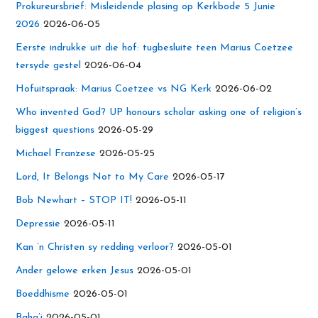
Prokureursbrief: Misleidende plasing op Kerkbode 5 Junie
2026
2026-06-05
Eerste indrukke uit die hof: tugbesluite teen Marius Coetzee
tersyde gestel
2026-06-04
Hofuitspraak: Marius Coetzee vs NG Kerk
2026-06-02
Who invented God? UP honours scholar asking one of religion’s
biggest questions
2026-05-29
Michael Franzese
2026-05-25
Lord, It Belongs Not to My Care
2026-05-17
Bob Newhart – STOP IT!
2026-05-11
Depressie
2026-05-11
Kan ’n Christen sy redding verloor?
2026-05-01
Ander gelowe erken Jesus
2026-05-01
Boeddhisme
2026-05-01
Baha’i
2026-05-01