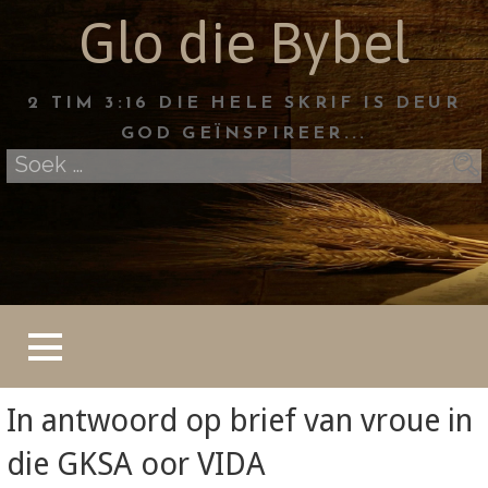
Skip
Glo die Bybel
to
content
2 TIM 3:16 DIE HELE SKRIF IS DEUR
GOD GEÏNSPIREER...
Soek
na:
In antwoord op brief van vroue in
die GKSA oor VIDA