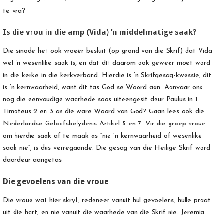
te vra?
Is die vrou in die amp (Vida) ’n middelmatige saak?
Die sinode het ook vroeër besluit (op grond van die Skrif) dat Vida
wel ’n wesenlike saak is, en dat dit daarom ook geweer moet word
in die kerke in die kerkverband. Hierdie is ’n Skrifgesag-kwessie, dit
is ’n kernwaarheid, want dit tas God se Woord aan. Aanvaar ons
nog die eenvoudige waarhede soos uiteengesit deur Paulus in 1
Timoteus 2 en 3 as die ware Woord van God? Gaan lees ook die
Nederlandse Geloofsbelydenis Artikel 5 en 7. Vir die groep vroue
om hierdie saak af te maak as “nie ’n kernwaarheid of wesenlike
saak nie”, is dus verregaande. Die gesag van die Heilige Skrif word
daardeur aangetas.
Die gevoelens van die vroue
Die vroue wat hier skryf, redeneer vanuit hul gevoelens, hulle praat
uit die hart, en nie vanuit die waarhede van die Skrif nie. Jeremia