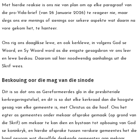
Met hierdie reaksie is ons nie van plan om op elke paragraaf van
die pro-Vida-brief (van 26 Januarie 2026) te reageer nie, maar
slegs ons eie menings of sienings oor sekere aspekte wat daarin na
vore gekom het, te hanteer.
Ons rig ons daaglikse lewe, en ook kerklewe, in volgens God se
Woord, en Sy Woord word as die enigste gesagsbron vir ons leer
en lewe beskou. Daarom sal hier noodwendig aanhalings uit die
Skrif wees.
Beskouing oor die mag van die sinode
Dit is so dat ons as Gereformeerdes glo in die presbiteriale
kerkregeringstelsel, en dit is so dat elke kerkraad dan die hoogste
gesag van elke gemeente is, met Christus as die hoof. Ons het
egter as gemeentes onder mekaar afsprake gemaak (op grond van
die Skrif) om mekaar te kan dien en bystaan tot opbouing van God
se koninkryk, en hierdie afsprake tussen verskeie gemeentes het die
band gevorm wat dieselfde denkende gemeentes aan mekaar