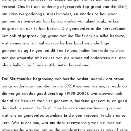
verbind. Ons het ook onderling afgespreek (op grond van die Skrif)
om klassisvergaderings, streeksinodes, en sinodes te hou waar
gemeentes bymekaar kan kom om sake wat almal raak, te kan
bespreek en oor te kan besluit. Die gemeentes in die kerkverband
het ook afgespreek (op grond van die Skrif) om op sulke besluite,
wat geneem is tot heil van die kerkverband en onderlinge
gemeentes ag te gee, en dit toe te pas. Indien kerkrade hulle nie
aan die afsprake of besluite van die sinode wil onderwerp nie, dan
plaas hulle hulself mos eintlik buite die verband.
Die Skriftuurlike begronding van hierdie besluit, naamlik dat vroue
nie as ouderlinge mag dien in die GKSA-gemeentes nie, is reeds op
die vorige sinodes goed deurtrap (1988-2023). Ons aanvaar ook
dat al die besluite wat hier geneem is, biddend geneem is, en goed
deurdink is vanuit die Skrif. Hierdie vertrouensverhouding is mos
wat ons as gemeentes saambind in die een verband, in Christus se
kerk. Wie is ons nou, wat nie daar teenwoordig was nie, wat nie
afgevaardig was nie, om na die sinodesitting vingers te wys of vrae