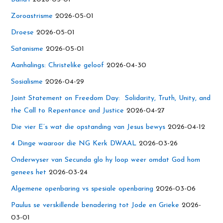
Zoroastrisme
2026-05-01
Droese
2026-05-01
Satanisme
2026-05-01
Aanhalings: Christelike geloof
2026-04-30
Sosialisme
2026-04-29
Joint Statement on Freedom Day: Solidarity, Truth, Unity, and
the Call to Repentance and Justice
2026-04-27
Die vier E’s wat die opstanding van Jesus bewys
2026-04-12
4 Dinge waaroor die NG Kerk DWAAL
2026-03-26
Onderwyser van Secunda glo hy loop weer omdat God hom
genees het
2026-03-24
Algemene openbaring vs spesiale openbaring
2026-03-06
Paulus se verskillende benadering tot Jode en Grieke
2026-
03-01