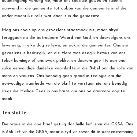
ouderlingamp verlang nie, maar ons spesiale gawes en talente
aanwend in die gemeente tot opbou van die gemeente in al die
ander moontlike rolle wat daar is in die gemeente.
Mag ons nooit op ons gevoelens staatmaak nie, maar altyd
teruggaan na die betroubare Woord van God, en daarvolgens ons
lewe inrig, in elke dag se lewe, en ook in die gemeentes. Ons eie
gevoelens is bedrieglik, en die Here was deeglik bewus van ons
tekortkominge of ons swak plekke, en daarom gee Hy aan ons
sulke eenvoudige duidelike voorskrifte in die Bybel oor die rolle van
mans en vrouens. Ons benodig geen graad in teologie om die
eenvoudige waarhede van die Skrif te verstaan nie, ons benodig
slegs die Heilige Gees in ons harte om ons oë daarvoor oop te
maak.
Ten slotte
Die vroue in die ope brief getuig dat hulle lief is vir die GKSA. Ons
is óók lief vir die GKSA, maar altyd vir sover dit in ooreenstemming