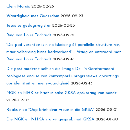
Clem Marais
2026-02-26
Waardigheid met Ouderdom
2026-02-23
Jesus se geslagsregister
2026-02-23
Ring van Louis Trichardt
2026-02-21
‘Die pad vorentoe is nie afskeiding óf parallelle strukture nie,
maar volharding binne kerkverband’ – Vraag en antwoord met
Ring van Louis Trichardt
2026-02-18
Die post-moderne self en die Imago Dei: ‘n Gereformeerd-
teologiese analise van kontemporêr-progressiewe opvattings
oor identiteit en menswaardigheid
2026-02-13
NGK en NHK se brief in sake GKSA opskorting van bande
2026-02-05
Reaksie op “Oop brief deur vroue in die GKSA”
2026-02-01
Die NGK en NHKA vra vir gesprek met GKSA
2026-01-30