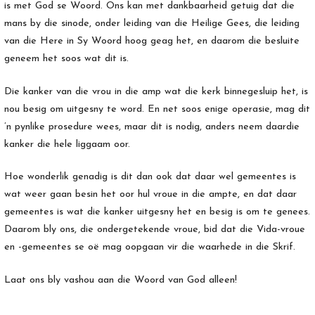
is met God se Woord. Ons kan met dankbaarheid getuig dat die
mans by die sinode, onder leiding van die Heilige Gees, die leiding
van die Here in Sy Woord hoog geag het, en daarom die besluite
geneem het soos wat dit is.
Die kanker van die vrou in die amp wat die kerk binnegesluip het, is
nou besig om uitgesny te word. En net soos enige operasie, mag dit
’n pynlike prosedure wees, maar dit is nodig, anders neem daardie
kanker die hele liggaam oor.
Hoe wonderlik genadig is dit dan ook dat daar wel gemeentes is
wat weer gaan besin het oor hul vroue in die ampte, en dat daar
gemeentes is wat die kanker uitgesny het en besig is om te genees.
Daarom bly ons, die ondergetekende vroue, bid dat die Vida-vroue
en -gemeentes se oë mag oopgaan vir die waarhede in die Skrif.
Laat ons bly vashou aan die Woord van God alleen!