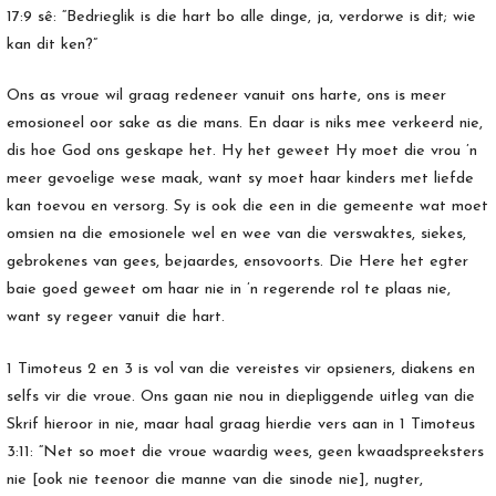
17:9 sê: “Bedrieglik is die hart bo alle dinge, ja, verdorwe is dit; wie
kan dit ken?”
Ons as vroue wil graag redeneer vanuit ons harte, ons is meer
emosioneel oor sake as die mans. En daar is niks mee verkeerd nie,
dis hoe God ons geskape het. Hy het geweet Hy moet die vrou ’n
meer gevoelige wese maak, want sy moet haar kinders met liefde
kan toevou en versorg. Sy is ook die een in die gemeente wat moet
omsien na die emosionele wel en wee van die verswaktes, siekes,
gebrokenes van gees, bejaardes, ensovoorts. Die Here het egter
baie goed geweet om haar nie in ’n regerende rol te plaas nie,
want sy regeer vanuit die hart.
1 Timoteus 2 en 3 is vol van die vereistes vir opsieners, diakens en
selfs vir die vroue. Ons gaan nie nou in diepliggende uitleg van die
Skrif hieroor in nie, maar haal graag hierdie vers aan in 1 Timoteus
3:11: “Net so moet die vroue waardig wees, geen kwaadspreeksters
nie [ook nie teenoor die manne van die sinode nie], nugter,