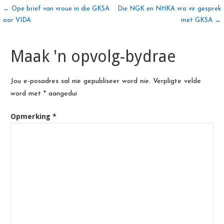
Artikel
← Ope brief van vroue in die GKSA
Die NGK en NHKA vra vir gesprek
oor VIDA
met GKSA →
navigasie
Maak 'n opvolg-bydrae
Jou e-posadres sal nie gepubliseer word nie.
Verpligte velde
word met
*
aangedui
Opmerking
*