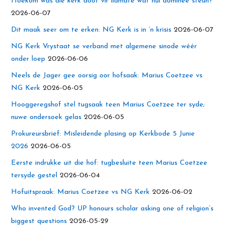
Hoekom was die kerk doof vir lidmate wat hul dominee steun?
2026-06-07
Dit maak seer om te erken: NG Kerk is in ’n krisis
2026-06-07
NG Kerk Vrystaat se verband met algemene sinode wéér
onder loep
2026-06-06
Neels de Jager gee oorsig oor hofsaak: Marius Coetzee vs
NG Kerk
2026-06-05
Hooggeregshof stel tugsaak teen Marius Coetzee ter syde;
nuwe ondersoek gelas
2026-06-05
Prokureursbrief: Misleidende plasing op Kerkbode 5 Junie
2026
2026-06-05
Eerste indrukke uit die hof: tugbesluite teen Marius Coetzee
tersyde gestel
2026-06-04
Hofuitspraak: Marius Coetzee vs NG Kerk
2026-06-02
Who invented God? UP honours scholar asking one of religion’s
biggest questions
2026-05-29