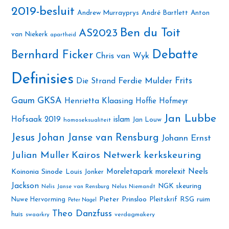
2019-besluit
Andrew Murrayprys
André Bartlett
Anton
Ben du Toit
AS2023
van Niekerk
apartheid
Debatte
Bernhard Ficker
Chris van Wyk
Definisies
Ferdie Mulder
Frits
Die Strand
Gaum
GKSA
Henrietta Klaasing
Hoffie Hofmeyr
Jan Lubbe
Hofsaak 2019
islam
Jan Louw
homoseksualiteit
Jesus
Johan Janse van Rensburg
Johann Ernst
Julian Muller
Kairos Netwerk
kerkskeuring
Neels
Koinonia Sinode
Moreletapark
morelexit
Louis Jonker
Jackson
NGK skeuring
Nelis Janse van Rensburg
Nelus Niemandt
Pieter Prinsloo
Nuwe Hervorming
Pleitskrif
RSG
ruim
Peter Nagel
Theo Danzfuss
huis
swaarkry
verdagmakery