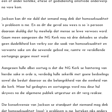
een of ander kerklike, etiese of godsdienstig omstrede onderwerp
na vore kom.
Jackson kan dit nie duld dat iemand mag dink dat homoseksualiteit
’n probleem is nie. En as dit die geval sou wees is so ’n persoon
daaraan skuldig dat hy meehelp dat mense se lewe verwoes word.
Gaum meen aangesien die NG Kerk nou ná drie dekades se studie
geen duidelikheid kon verkry oor die saak van homoseksualiteit en
verwante sake om die sewende gebod nie, ruimte vir verskillende
oortuigings gegee moet word.
Aangesien hulle albei oortuig is dat die NG Kerk se hantering van
hierdie sake in orde is, verdedig hulle sekerlik met goeie bedoelings
sowel die besluit daaroor as die belangrikheid van die eenheid van
die kerk. Maar hul gedagtes en oortuigings word nou deur hul
skrywes na die algemene publiek uitgestuur en dit verg reaksie.
Die konsekwensie van Jackson se standpunt dat niemand mag dink
dat homoseksualiteit (nog) ’n probleem is nie, beteken niks anders