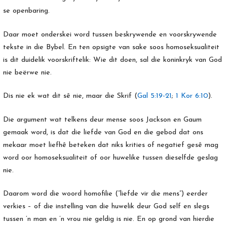
se openbaring.
Daar moet onderskei word tussen beskrywende en voorskrywende
tekste in die Bybel. En ten opsigte van sake soos homoseksualiteit
is dit duidelik voorskriftelik: Wie dit doen, sal die koninkryk van God
nie beërwe nie.
Dis nie ek wat dit sê nie, maar die Skrif (
Gal 5:19-21
;
1 Kor 6:10
).
Die argument wat telkens deur mense soos Jackson en Gaum
gemaak word, is dat die liefde van God en die gebod dat ons
mekaar moet liefhê beteken dat niks krities of negatief gesê mag
word oor homoseksualiteit of oor huwelike tussen dieselfde geslag
nie.
Daarom word die woord homofilie (“liefde vir die mens”) eerder
verkies – of die instelling van die huwelik deur God self en slegs
tussen ’n man en ’n vrou nie geldig is nie. En op grond van hierdie