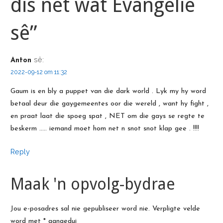
dis net wat Evangelie
sê”
sê:
Anton
2022-09-12 om 11:32
Gaum is en bly a puppet van die dark world . Lyk my hy word
betaal deur die gaygemeentes oor die wereld , want hy fight ,
en praat laat die spoeg spat , NET om die gays se regte te
beskerm ….. iemand moet hom net n snot snot klap gee . !!!!
Reply
Maak 'n opvolg-bydrae
Jou e-posadres sal nie gepubliseer word nie.
Verpligte velde
word met
*
aangedui