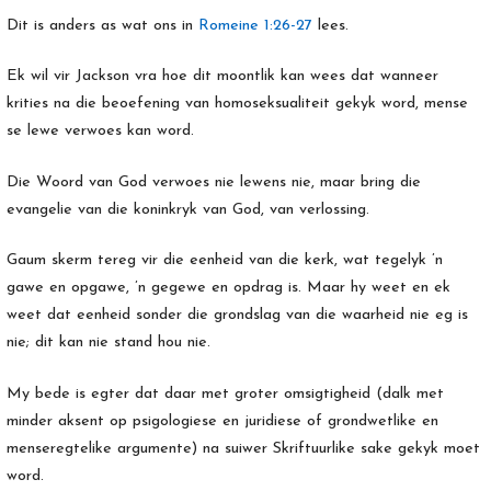
Dit is anders as wat ons in
Romeine 1:26-27
lees.
Ek wil vir Jackson vra hoe dit moontlik kan wees dat wanneer
krities na die beoefening van homoseksualiteit gekyk word, mense
se lewe verwoes kan word.
Die Woord van God verwoes nie lewens nie, maar bring die
evangelie van die koninkryk van God, van verlossing.
Gaum skerm tereg vir die eenheid van die kerk, wat tegelyk ’n
gawe en opgawe, ’n gegewe en opdrag is. Maar hy weet en ek
weet dat eenheid sonder die grondslag van die waarheid nie eg is
nie; dit kan nie stand hou nie.
My bede is egter dat daar met groter omsigtigheid (dalk met
minder aksent op psigologiese en juridiese of grondwetlike en
menseregtelike argumente) na suiwer Skriftuurlike sake gekyk moet
word.