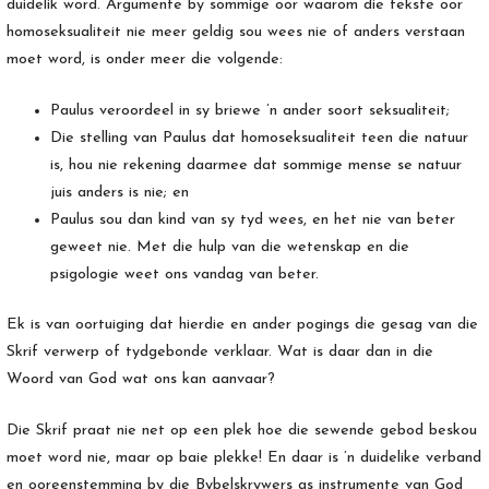
duidelik word. Argumente by sommige oor waarom die tekste oor
homoseksualiteit nie meer geldig sou wees nie of anders verstaan
moet word, is onder meer die volgende:
Paulus veroordeel in sy briewe ’n ander soort seksualiteit;
Die stelling van Paulus dat homoseksualiteit teen die natuur
is, hou nie rekening daarmee dat sommige mense se natuur
juis anders is nie; en
Paulus sou dan kind van sy tyd wees, en het nie van beter
geweet nie. Met die hulp van die wetenskap en die
psigologie weet ons vandag van beter.
Ek is van oortuiging dat hierdie en ander pogings die gesag van die
Skrif verwerp of tydgebonde verklaar. Wat is daar dan in die
Woord van God wat ons kan aanvaar?
Die Skrif praat nie net op een plek hoe die sewende gebod beskou
moet word nie, maar op baie plekke! En daar is ’n duidelike verband
en ooreenstemming by die Bybelskrywers as instrumente van God