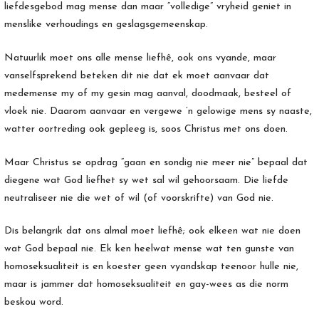
liefdesgebod mag mense dan maar “volledige” vryheid geniet in
menslike verhoudings en geslagsgemeenskap.
Natuurlik moet ons alle mense liefhê, ook ons vyande, maar
vanselfsprekend beteken dit nie dat ek moet aanvaar dat
medemense my of my gesin mag aanval, doodmaak, besteel of
vloek nie. Daarom aanvaar en vergewe ’n gelowige mens sy naaste,
watter oortreding ook gepleeg is, soos Christus met ons doen.
Maar Christus se opdrag “gaan en sondig nie meer nie” bepaal dat
diegene wat God liefhet sy wet sal wil gehoorsaam. Die liefde
neutraliseer nie die wet of wil (of voorskrifte) van God nie.
Dis belangrik dat ons almal moet liefhê; ook elkeen wat nie doen
wat God bepaal nie. Ek ken heelwat mense wat ten gunste van
homoseksualiteit is en koester geen ­vyandskap teenoor hulle nie,
maar is jammer dat homoseksualiteit en gay-wees as die norm
beskou word.