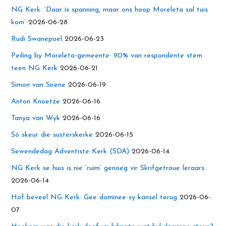
NG Kerk: ‘Daar ís spanning, maar ons hoop Moreleta sal tuis
kom’
2026-06-28
Rudi Swanepoel
2026-06-23
Peiling by Moreleta-gemeente: 90% van respondente stem
teen NG Kerk
2026-06-21
Simon van Sirene
2026-06-19
Anton Knoetze
2026-06-16
Tanya van Wyk
2026-06-16
Só skeur die susterskerke
2026-06-15
Sewendedag Adventiste Kerk (SDA)
2026-06-14
NG Kerk se huis is nie ‘ruim’ genoeg vir Skrifgetroue leraars
2026-06-14
Hof beveel NG Kerk: Gee dominee sy kansel terug
2026-06-
07