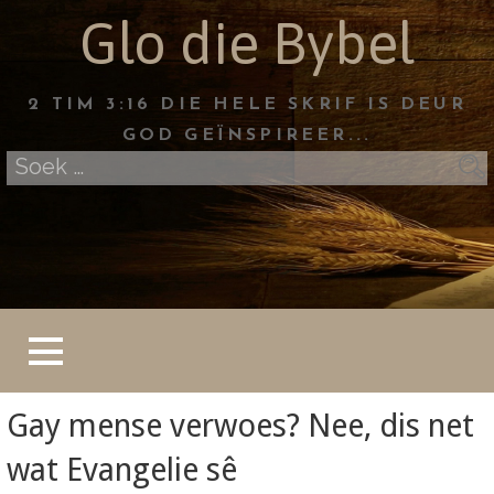
Skip
Glo die Bybel
to
content
2 TIM 3:16 DIE HELE SKRIF IS DEUR
GOD GEÏNSPIREER...
Soek
na:
Gay mense verwoes? Nee, dis net
wat Evangelie sê