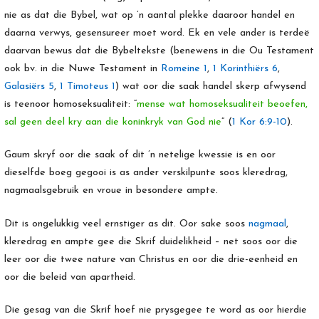
nie as dat die Bybel, wat op ’n aantal plekke daaroor handel en
daarna verwys, gesensureer moet word. Ek en vele ander is terdeë
daarvan bewus dat die Bybeltekste (benewens in die Ou Testament
ook bv. in die Nuwe Testament in
Romeine 1
,
1 Korinthiërs 6
,
Galasiërs 5
,
1 Timoteus 1
) wat oor die saak handel skerp afwysend
is teenoor homoseksualiteit: “
mense wat homoseksualiteit beoefen,
sal geen deel kry aan die koninkryk van God nie
” (
1 Kor 6:9-10
).
Gaum skryf oor die saak of dit ’n netelige kwessie is en oor
dieselfde boeg gegooi is as ander verskilpunte soos kleredrag,
nagmaalsgebruik en vroue in besondere ampte.
Dit is ongelukkig veel ernstiger as dit. Oor sake soos
nagmaal
,
kleredrag en ampte gee die Skrif duidelikheid – net soos oor die
leer oor die twee nature van Christus en oor die drie-eenheid en
oor die beleid van apartheid.
Die gesag van die Skrif hoef nie prysgegee te word as oor hierdie