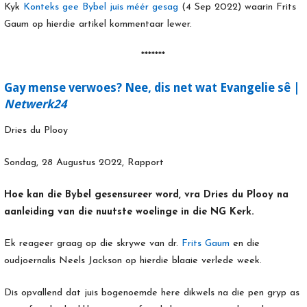
Kyk
Konteks gee Bybel juis méér gesag
(4 Sep 2022) waarin Frits
Gaum op hierdie artikel kommentaar lewer.
*******
Gay mense verwoes? Nee, dis net wat Evangelie sê |
Netwerk24
Dries du Plooy
Sondag, 28 Augustus 2022, Rapport
Hoe kan die Bybel gesensureer word, vra Dries du Plooy na
aanleiding van die nuutste woelinge in die NG Kerk.
Ek reageer graag op die skrywe van dr.
Frits Gaum
en die
oudjoernalis Neels Jackson op hierdie blaaie verlede week.
Dis opvallend dat juis bogenoemde here dikwels na die pen gryp as