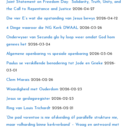
Joint Statement on Freedom Day: Solidarity, Truth, Unity, and
the Call to Repentance and Justice
2026-04-27
Die vier E’s wat die opstanding van Jesus bewys
2026-04-12
4 Dinge waaroor die NG Kerk DWAAL
2026-03-26
Onderwyser van Secunda glo hy loop weer omdat God hom
genees het
2026-03-24
Algemene openbaring vs spesiale openbaring
2026-03-06
Paulus se verskillende benadering tot Jode en Grieke
2026-
03-01
Clem Marais
2026-02-26
Waardigheid met Ouderdom
2026-02-23
Jesus se geslagsregister
2026-02-23
Ring van Louis Trichardt
2026-02-21
‘Die pad vorentoe is nie afskeiding óf parallelle strukture nie,
maar volharding binne kerkverband’ – Vraag en antwoord met