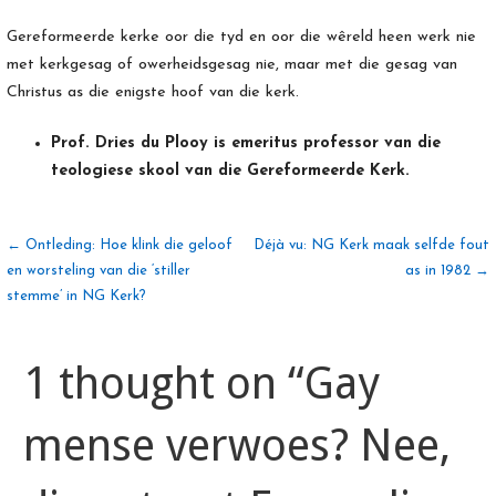
Gereformeerde kerke oor die tyd en oor die wêreld heen werk nie
met kerkgesag of owerheidsgesag nie, maar met die gesag van
Christus as die enigste hoof van die kerk.
Prof. Dries du Plooy is emeritus professor van die
teologiese skool van die Gereformeerde Kerk.
Artikel
← Ontleding: Hoe klink die geloof
Déjà vu: NG Kerk maak selfde fout
en worsteling van die ‘stiller
as in 1982 →
stemme’ in NG Kerk?
navigasie
1 thought on
“Gay
mense verwoes? Nee,