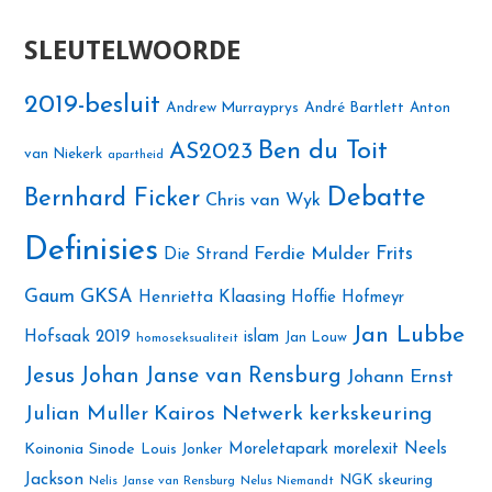
SLEUTELWOORDE
2019-besluit
Andrew Murrayprys
André Bartlett
Anton
Ben du Toit
AS2023
van Niekerk
apartheid
Debatte
Bernhard Ficker
Chris van Wyk
Definisies
Ferdie Mulder
Frits
Die Strand
Gaum
GKSA
Henrietta Klaasing
Hoffie Hofmeyr
Jan Lubbe
Hofsaak 2019
islam
Jan Louw
homoseksualiteit
Jesus
Johan Janse van Rensburg
Johann Ernst
Julian Muller
Kairos Netwerk
kerkskeuring
Neels
Koinonia Sinode
Moreletapark
morelexit
Louis Jonker
Jackson
NGK skeuring
Nelis Janse van Rensburg
Nelus Niemandt