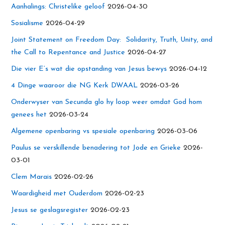
Aanhalings: Christelike geloof
2026-04-30
Sosialisme
2026-04-29
Joint Statement on Freedom Day: Solidarity, Truth, Unity, and
the Call to Repentance and Justice
2026-04-27
Die vier E’s wat die opstanding van Jesus bewys
2026-04-12
4 Dinge waaroor die NG Kerk DWAAL
2026-03-26
Onderwyser van Secunda glo hy loop weer omdat God hom
genees het
2026-03-24
Algemene openbaring vs spesiale openbaring
2026-03-06
Paulus se verskillende benadering tot Jode en Grieke
2026-
03-01
Clem Marais
2026-02-26
Waardigheid met Ouderdom
2026-02-23
Jesus se geslagsregister
2026-02-23