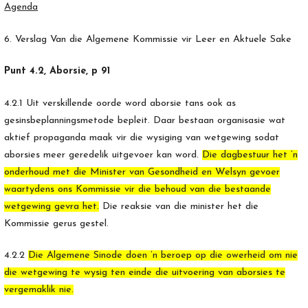
Agenda
6. Verslag Van die Algemene Kommissie vir Leer en Aktuele Sake
Punt 4.2, Aborsie, p 91
4.2.1 Uit verskillende oorde word aborsie tans ook as
gesinsbeplanningsmetode bepleit. Daar bestaan organisasie wat
aktief propaganda maak vir die wysiging van wetgewing sodat
aborsies meer geredelik uitgevoer kan word.
Die dagbestuur het ’n
onderhoud met die Minister van Gesondheid en Welsyn gevoer
waartydens ons Kommissie vir die behoud van die bestaande
wetgewing gevra het.
Die reaksie van die minister het die
Kommissie gerus gestel.
4.2.2
Die Algemene Sinode doen ’n beroep op die owerheid om nie
die wetgewing te wysig ten einde die uitvoering van aborsies te
vergemaklik nie.