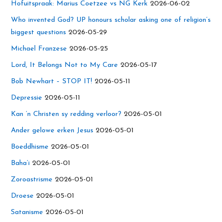
Hofuitspraak: Marius Coetzee vs NG Kerk
2026-06-02
Who invented God? UP honours scholar asking one of religion’s
biggest questions
2026-05-29
Michael Franzese
2026-05-25
Lord, It Belongs Not to My Care
2026-05-17
Bob Newhart – STOP IT!
2026-05-11
Depressie
2026-05-11
Kan ’n Christen sy redding verloor?
2026-05-01
Ander gelowe erken Jesus
2026-05-01
Boeddhisme
2026-05-01
Baha’i
2026-05-01
Zoroastrisme
2026-05-01
Droese
2026-05-01
Satanisme
2026-05-01