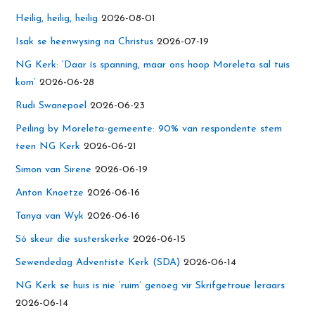
Heilig, heilig, heilig
2026-08-01
Isak se heenwysing na Christus
2026-07-19
NG Kerk: ‘Daar ís spanning, maar ons hoop Moreleta sal tuis
kom’
2026-06-28
Rudi Swanepoel
2026-06-23
Peiling by Moreleta-gemeente: 90% van respondente stem
teen NG Kerk
2026-06-21
Simon van Sirene
2026-06-19
Anton Knoetze
2026-06-16
Tanya van Wyk
2026-06-16
Só skeur die susterskerke
2026-06-15
Sewendedag Adventiste Kerk (SDA)
2026-06-14
NG Kerk se huis is nie ‘ruim’ genoeg vir Skrifgetroue leraars
2026-06-14