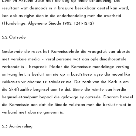
Leer en Aktuele Sake met die oog op finale afhandeling. Die
resultaat wat desnoods in ’n brosjure beskikbaar gestel kan word,
kan ook as riglyn dien in die onderhandeling met die owerheid
(Handelinge, Algemene Sinode 1982: 1241-1242)
5.2 Optrede
Gedurende die reses het Kommissielede die vraagstuk van aborsie
met verskeie medici – veral persone wat aan opleidingshospitale
verbonde is – bespreek. Nadat die Kommissie mondelinge verslag
ontvang het, is besluit om nie op ’n kasuïstiese wyse die moontlike
indikasies vir aborsie te tabuleer nie. Die taak van die Kerk is om
die Skriftuurlike beginsel aan te dui. Binne die ruimte van hierdie
beginsel-standpunt bepaal die gelowige sy optrede. Daarom beveel
die Kommissie aan dat die Sinode volstaan met die besluite wat in
verband met aborsie geneem is.
5.3 Aanbeveling