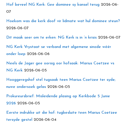
Hof beveel NG Kerk: Gee dominee sy kansel terug
2026-06-
07
Hoekom was die kerk doof vir lidmate wat hul dominee steun?
2026-06-07
Dit maak seer om te erken: NG Kerk is in ’n krisis
2026-06-07
NG Kerk Vrystaat se verband met algemene sinode wéér
onder loep
2026-06-06
Neels de Jager gee oorsig oor hofsaak: Marius Coetzee vs
NG Kerk
2026-06-05
Hooggeregshof stel tugsaak teen Marius Coetzee ter syde;
nuwe ondersoek gelas
2026-06-05
Prokureursbrief: Misleidende plasing op Kerkbode 5 Junie
2026
2026-06-05
Eerste indrukke uit die hof: tugbesluite teen Marius Coetzee
tersyde gestel
2026-06-04