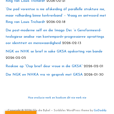
Ring van Louis Trichardt
2026-02-21
‘Die pad vorentoe is nie afskeiding óf parallelle strukture nie,
maar volharding binne kerkverband’ – Vraag en antwoord met
Ring van Louis Trichardt
2026-02-18
Die post-moderne self en die Imago Dei: ‘n Gereformeerd-
teologiese analise van kontemporêr-progressiewe opvattings
oor identiteit en menswaardigheid
2026-02-13
NGK en NHK se brief in sake GKSA opskorting van bande
2026-02-05
Reaksie op “Oop brief deur vroue in die GKSA”
2026-02-01
Die NGK en NHKA vra vir gesprek met GKSA
2026-01-30
Hoe evolusie werk en hoekom dit nie werk nie
Copyright © 2026 Glo die Bybel — Scribbles WordPress theme by
GoDaddy