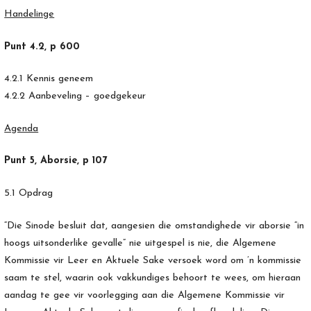
Handelinge
Punt 4.2, p 600
4.2.1 Kennis geneem
4.2.2 Aanbeveling – goedgekeur
Agenda
Punt 5, Aborsie, p 107
5.1 Opdrag
“Die Sinode besluit dat, aangesien die omstandighede vir aborsie “in
hoogs uitsonderlike gevalle” nie uitgespel is nie, die Algemene
Kommissie vir Leer en Aktuele Sake versoek word om ’n kommissie
saam te stel, waarin ook vakkundiges behoort te wees, om hieraan
aandag te gee vir voorlegging aan die Algemene Kommissie vir