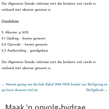
Die Algemene Sinode volstaan met die besluite wat reeds in
verband met aborsie geneem is.
Handelinge
5. Aborsie, p 602
5.1 Opdrag – kennis geneem
5.2 Optrede – kennis geneem
5.3 Aanbeveling – goedgekeur
Die Algemene Sinode volstaan met die besluite wat reeds in
verband met aborsie geneem is.
Artikel
← Moenie gesag van die hele Bybel
1986 NGK besluit oor Skrifgesag en
op losse skroewe stel nie
Skrifgebruik →
navigasie
Maak 'n opvolg-bydrae