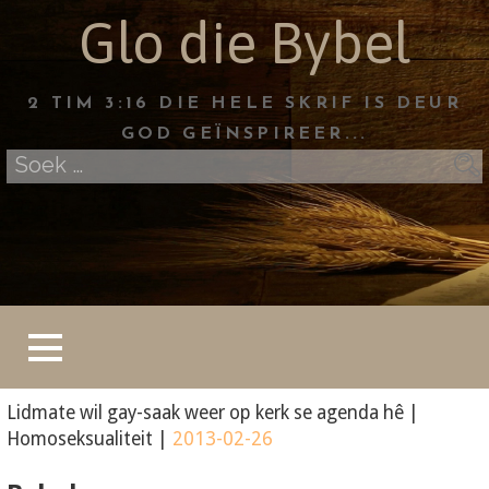
Skip
Glo die Bybel
to
content
2 TIM 3:16 DIE HELE SKRIF IS DEUR
GOD GEÏNSPIREER...
Soek
na:
Lidmate wil gay-saak weer op kerk se agenda hê
|
Homoseksualiteit
|
2013-02-26