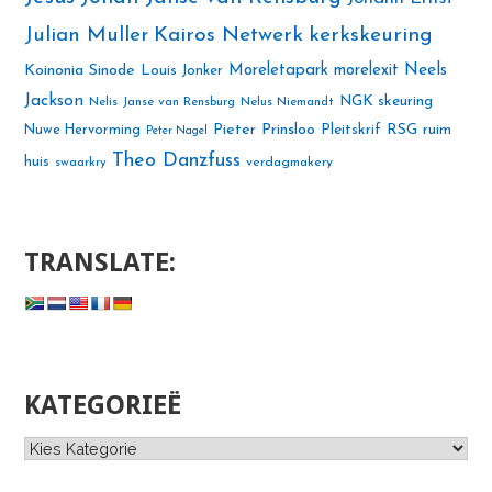
Julian Muller
Kairos Netwerk
kerkskeuring
Neels
Koinonia Sinode
Moreletapark
morelexit
Louis Jonker
Jackson
NGK skeuring
Nelis Janse van Rensburg
Nelus Niemandt
Pieter Prinsloo
Nuwe Hervorming
Pleitskrif
RSG
ruim
Peter Nagel
Theo Danzfuss
huis
swaarkry
verdagmakery
TRANSLATE:
KATEGORIEË
Kategorieë