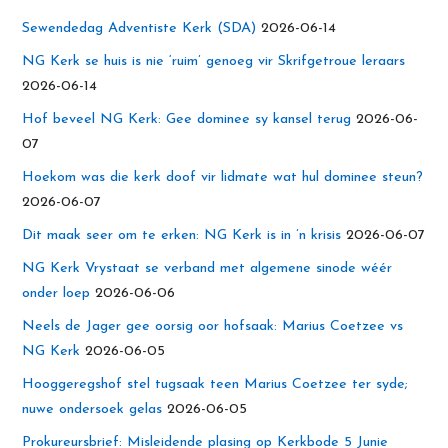
Sewendedag Adventiste Kerk (SDA)
2026-06-14
NG Kerk se huis is nie ‘ruim’ genoeg vir Skrifgetroue leraars
2026-06-14
Hof beveel NG Kerk: Gee dominee sy kansel terug
2026-06-
07
Hoekom was die kerk doof vir lidmate wat hul dominee steun?
2026-06-07
Dit maak seer om te erken: NG Kerk is in ’n krisis
2026-06-07
NG Kerk Vrystaat se verband met algemene sinode wéér
onder loep
2026-06-06
Neels de Jager gee oorsig oor hofsaak: Marius Coetzee vs
NG Kerk
2026-06-05
Hooggeregshof stel tugsaak teen Marius Coetzee ter syde;
nuwe ondersoek gelas
2026-06-05
Prokureursbrief: Misleidende plasing op Kerkbode 5 Junie