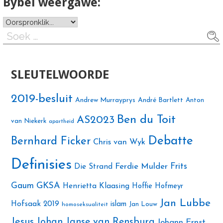
Bybel weergawe:
Soek
na:
SLEUTELWOORDE
2019-besluit
Andrew Murrayprys
André Bartlett
Anton
Ben du Toit
AS2023
van Niekerk
apartheid
Debatte
Bernhard Ficker
Chris van Wyk
Definisies
Ferdie Mulder
Frits
Die Strand
Gaum
GKSA
Henrietta Klaasing
Hoffie Hofmeyr
Jan Lubbe
Hofsaak 2019
islam
Jan Louw
homoseksualiteit
Jesus
Johan Janse van Rensburg
Johann Ernst