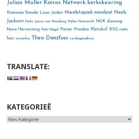
Julian Muller
Kairos Netwerk
kerkskeuring
Neels
Koinonia Sinode
Moreletapark
morelexit
Louis Jonker
Jackson
NGK skeuring
Nelis Janse van Rensburg
Nelus Niemandt
Pieter Prinsloo
Nuwe Hervorming
Pleitskrif
RSG
ruim
Peter Nagel
Theo Danzfuss
huis
swaarkry
verdagmakery
TRANSLATE:
KATEGORIEË
Kategorieë