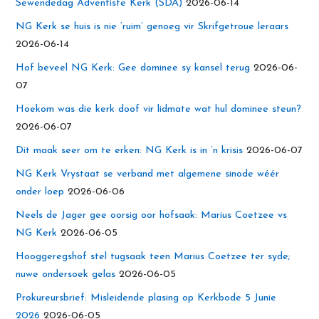
Sewendedag Adventiste Kerk (SDA)
2026-06-14
NG Kerk se huis is nie ‘ruim’ genoeg vir Skrifgetroue leraars
2026-06-14
Hof beveel NG Kerk: Gee dominee sy kansel terug
2026-06-
07
Hoekom was die kerk doof vir lidmate wat hul dominee steun?
2026-06-07
Dit maak seer om te erken: NG Kerk is in ’n krisis
2026-06-07
NG Kerk Vrystaat se verband met algemene sinode wéér
onder loep
2026-06-06
Neels de Jager gee oorsig oor hofsaak: Marius Coetzee vs
NG Kerk
2026-06-05
Hooggeregshof stel tugsaak teen Marius Coetzee ter syde;
nuwe ondersoek gelas
2026-06-05
Prokureursbrief: Misleidende plasing op Kerkbode 5 Junie
2026
2026-06-05