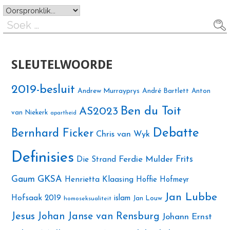
Soek
na:
SLEUTELWOORDE
2019-besluit
Andrew Murrayprys
André Bartlett
Anton
Ben du Toit
AS2023
van Niekerk
apartheid
Debatte
Bernhard Ficker
Chris van Wyk
Definisies
Ferdie Mulder
Frits
Die Strand
Gaum
GKSA
Henrietta Klaasing
Hoffie Hofmeyr
Jan Lubbe
Hofsaak 2019
islam
Jan Louw
homoseksualiteit
Jesus
Johan Janse van Rensburg
Johann Ernst