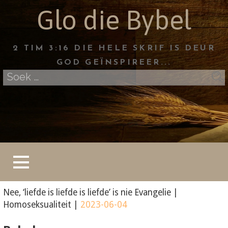
Skip
Glo die Bybel
to
content
2 TIM 3:16 DIE HELE SKRIF IS DEUR
GOD GEÏNSPIREER...
Soek
na:
Nee, ‘liefde is liefde is liefde’ is nie Evangelie
|
Homoseksualiteit
|
2023-06-04