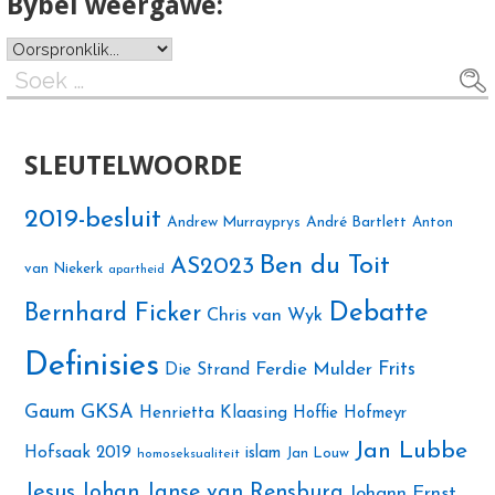
Bybel weergawe:
Soek
na:
SLEUTELWOORDE
2019-besluit
Andrew Murrayprys
André Bartlett
Anton
Ben du Toit
AS2023
van Niekerk
apartheid
Debatte
Bernhard Ficker
Chris van Wyk
Definisies
Ferdie Mulder
Frits
Die Strand
Gaum
GKSA
Henrietta Klaasing
Hoffie Hofmeyr
Jan Lubbe
Hofsaak 2019
islam
Jan Louw
homoseksualiteit
Jesus
Johan Janse van Rensburg
Johann Ernst