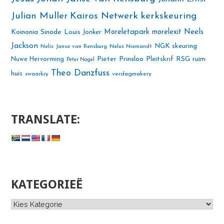
Julian Muller
Kairos Netwerk
kerkskeuring
Neels
Koinonia Sinode
Moreletapark
morelexit
Louis Jonker
Jackson
NGK skeuring
Nelis Janse van Rensburg
Nelus Niemandt
Pieter Prinsloo
Nuwe Hervorming
Pleitskrif
RSG
ruim
Peter Nagel
Theo Danzfuss
huis
swaarkry
verdagmakery
TRANSLATE:
KATEGORIEË
Kategorieë