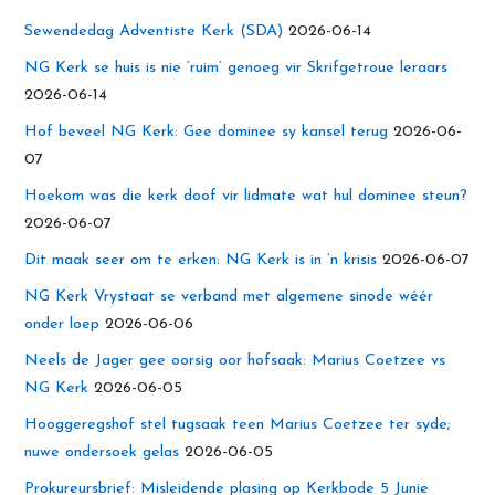
Sewendedag Adventiste Kerk (SDA)
2026-06-14
NG Kerk se huis is nie ‘ruim’ genoeg vir Skrifgetroue leraars
2026-06-14
Hof beveel NG Kerk: Gee dominee sy kansel terug
2026-06-
07
Hoekom was die kerk doof vir lidmate wat hul dominee steun?
2026-06-07
Dit maak seer om te erken: NG Kerk is in ’n krisis
2026-06-07
NG Kerk Vrystaat se verband met algemene sinode wéér
onder loep
2026-06-06
Neels de Jager gee oorsig oor hofsaak: Marius Coetzee vs
NG Kerk
2026-06-05
Hooggeregshof stel tugsaak teen Marius Coetzee ter syde;
nuwe ondersoek gelas
2026-06-05
Prokureursbrief: Misleidende plasing op Kerkbode 5 Junie